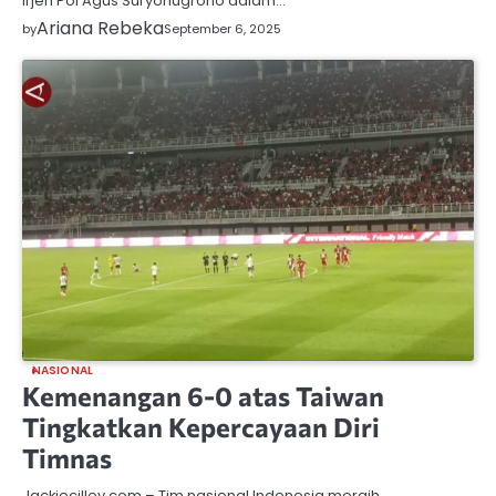
Irjen Pol Agus Suryonugroho dalam…
Ariana Rebeka
by
September 6, 2025
NASIONAL
Kemenangan 6-0 atas Taiwan
Tingkatkan Kepercayaan Diri
Timnas
Jackiecilley.com – Tim nasional Indonesia meraih