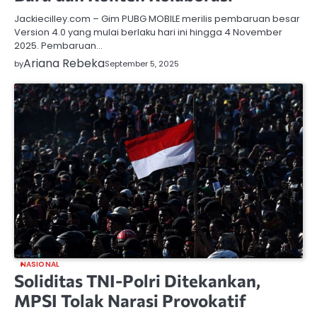
Jackiecilley.com – Gim PUBG MOBILE merilis pembaruan besar
Version 4.0 yang mulai berlaku hari ini hingga 4 November
2025. Pembaruan…
Ariana Rebeka
by
September 5, 2025
NASIONAL
Soliditas TNI-Polri Ditekankan,
MPSI Tolak Narasi Provokatif