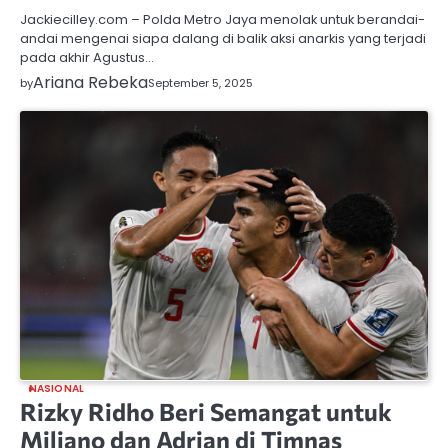
Jackiecilley.com – Polda Metro Jaya menolak untuk berandai-
andai mengenai siapa dalang di balik aksi anarkis yang terjadi
pada akhir Agustus…
Ariana Rebeka
by
September 5, 2025
NASIONAL
Rizky Ridho Beri Semangat untuk
Miliano dan Adrian di Timnas