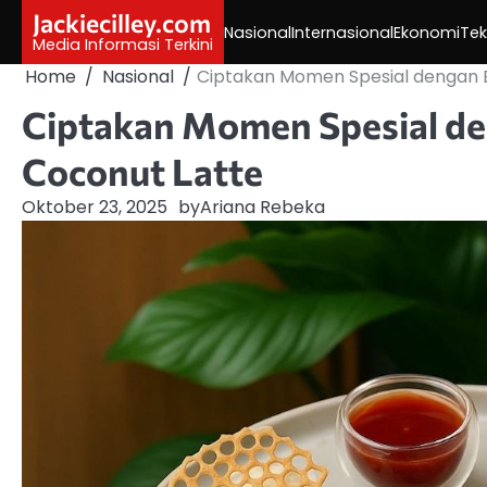
Skip
Jackiecilley.com
Nasional
Internasional
Ekonomi
Tek
to
Media Informasi Terkini
content
Home
Nasional
Ciptakan Momen Spesial dengan 
Ciptakan Momen Spesial de
Coconut Latte
Oktober 23, 2025
by
Ariana Rebeka