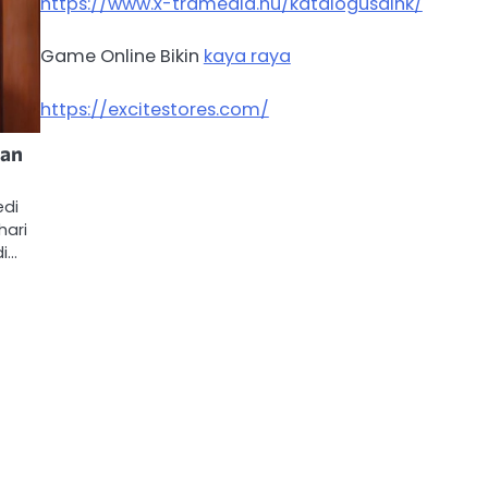
https://www.x-tramedia.hu/katalogusaink/
Game Online Bikin
kaya raya
https://excitestores.com/
kan
edi
hari
di…