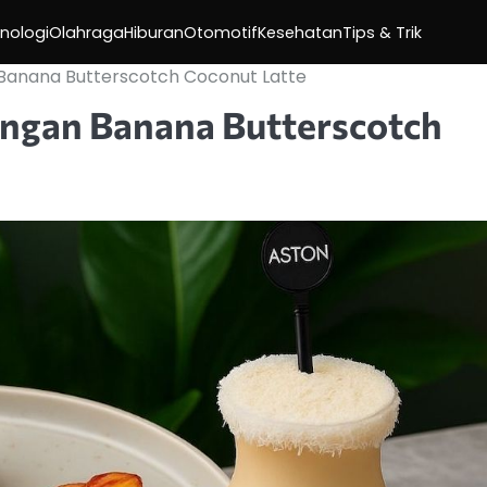
nologi
Olahraga
Hiburan
Otomotif
Kesehatan
Tips & Trik
Banana Butterscotch Coconut Latte
ngan Banana Butterscotch