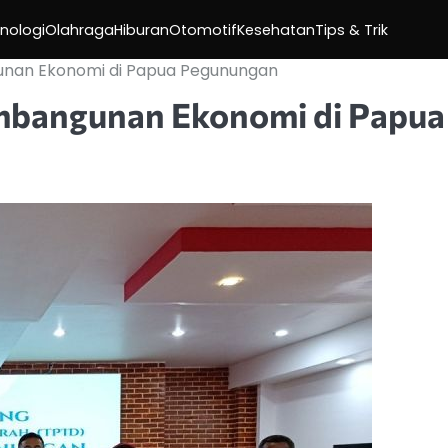
nologi
Olahraga
Hiburan
Otomotif
Kesehatan
Tips & Trik
unan Ekonomi di Papua Pegunungan
mbangunan Ekonomi di Papua