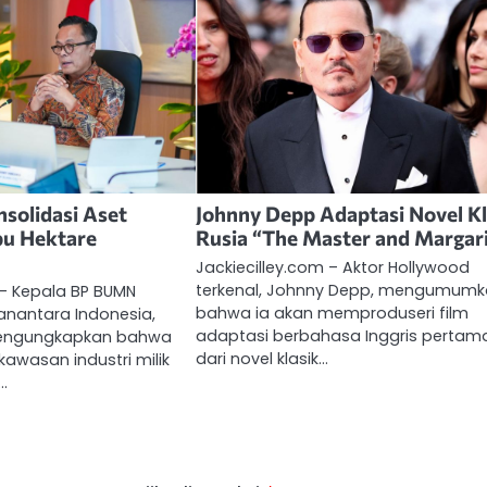
solidasi Aset
Johnny Depp Adaptasi Novel Kl
bu Hektare
Rusia “The Master and Margar
Jackiecilley.com – Aktor Hollywood
terkenal, Johnny Depp, mengumum
 – Kepala BP BUMN
bahwa ia akan memproduseri film
anantara Indonesia,
adaptasi berbahasa Inggris pertam
mengungkapkan bahwa
dari novel klasik…
kawasan industri milik
…