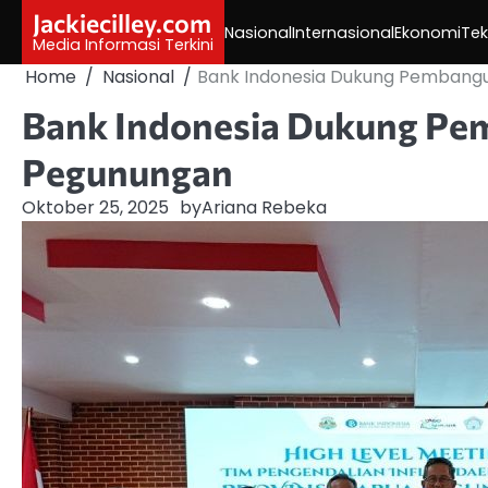
Skip
Jackiecilley.com
Nasional
Internasional
Ekonomi
Tek
to
Media Informasi Terkini
content
Home
Nasional
Bank Indonesia Dukung Pembang
Bank Indonesia Dukung Pe
Pegunungan
Oktober 25, 2025
by
Ariana Rebeka