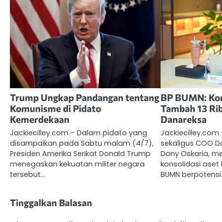
Trump Ungkap Pandangan tentang
BP BUMN: Kon
Komunisme di Pidato
Tambah 13 Ri
Kemerdekaan
Danareksa
Jackiecilley.com – Dalam pidato yang
Jackiecilley.com
disampaikan pada Sabtu malam (4/7),
sekaligus COO D
Presiden Amerika Serikat Donald Trump
Dony Oskaria, 
menegaskan kekuatan militer negara
konsolidasi aset 
tersebut…
BUMN berpotensi
Tinggalkan Balasan