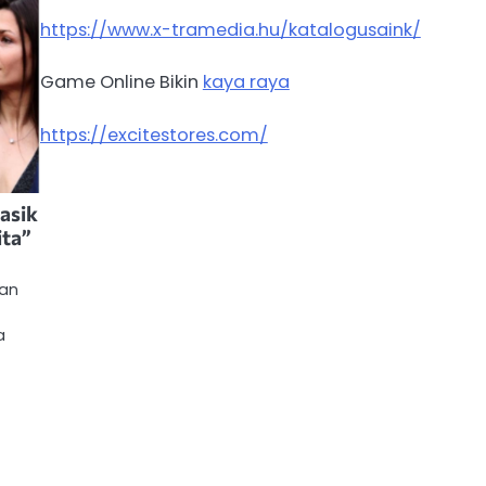
https://www.x-tramedia.hu/katalogusaink/
Game Online Bikin
kaya raya
https://excitestores.com/
asik
ita”
kan
a