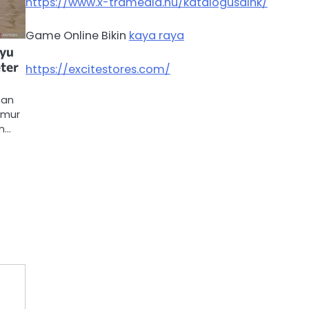
https://www.x-tramedia.hu/katalogusaink/
Game Online Bikin
kaya raya
ayu
ter
https://excitestores.com/
han
imur
an…