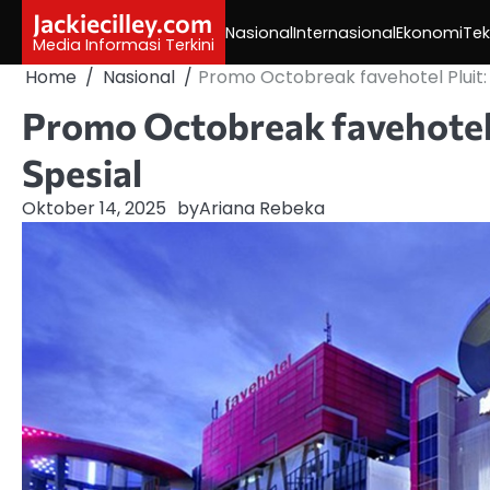
Skip
Jackiecilley.com
Nasional
Internasional
Ekonomi
Tek
to
Media Informasi Terkini
content
Home
Nasional
Promo Octobreak favehotel Pluit:
Promo Octobreak favehotel
Spesial
Oktober 14, 2025
by
Ariana Rebeka