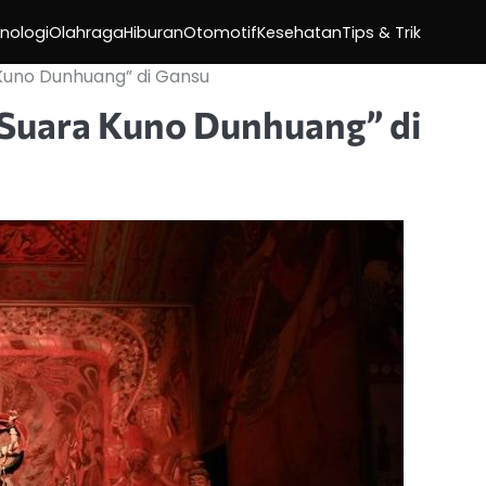
nologi
Olahraga
Hiburan
Otomotif
Kesehatan
Tips & Trik
 Kuno Dunhuang” di Gansu
“Suara Kuno Dunhuang” di