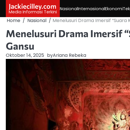
Skip
Jackiecilley.com
Nasional
Internasional
Ekonomi
Tek
to
Media Informasi Terkini
content
Home
Nasional
Menelusuri Drama Imersif “Suara
Menelusuri Drama Imersif 
Gansu
Oktober 14, 2025
by
Ariana Rebeka