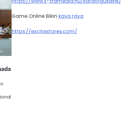
https://www.x-tramedia.hu/katalogusaink/
Game Online Bikin
kaya raya
https://excitestores.com/
bada
ko
ional