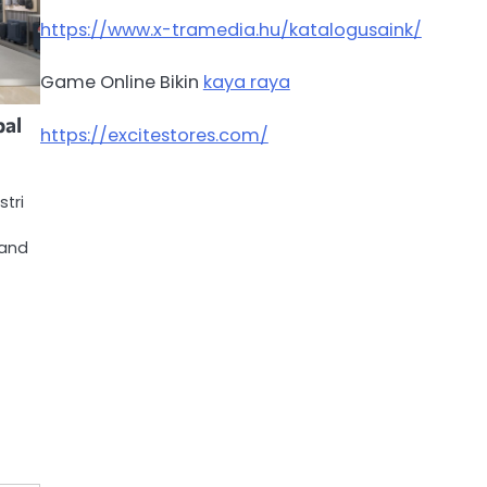
https://www.x-tramedia.hu/katalogusaink/
Game Online Bikin
kaya raya
bal
https://excitestores.com/
stri
rand