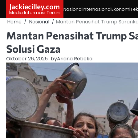
Skip
Jackiecilley.com
Nasional
Internasional
Ekonomi
Tek
to
Media Informasi Terkini
content
Home
Nasional
Mantan Penasihat Trump Sarankan
Mantan Penasihat Trump Sa
Solusi Gaza
Oktober 26, 2025
by
Ariana Rebeka