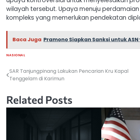
upaya kontroversial untuk menyelesaikan prot
wilayah tersebut. Upaya menuju perdamaian
kompleks yang memerlukan pendekatan diplom
Baca Juga
Pramono Siapkan Sanksi untuk ASN
NASIONAL
SAR Tanjungpinang Lakukan Pencarian Kru Kapal
Navigasi
Tenggelam di Karimun
pos
Related Posts