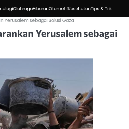
nologi
Olahraga
Hiburan
Otomotif
Kesehatan
Tips & Trik
 Yerusalem sebagai Solusi Gaza
rankan Yerusalem sebagai