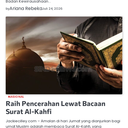
Badan Kewirausahaan…
Ariana Rebeka
by
Juli 24, 2026
NASIONAL
Raih Pencerahan Lewat Bacaan
Surat Al-Kahfi
Jackiecilley.com – Amalan di hari Jumat yang dianjurkan bagi
umat Muslim adalah membaca Surat Al-Kahfi, yang