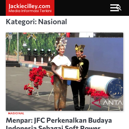
Skip
Jackiecilley.com
to
Media Informasi Terkini
content
Kategori:
Nasional
NASIONAL
Menpar: JFC Perkenalkan Budaya
Indonesia Sebagai Soft Power