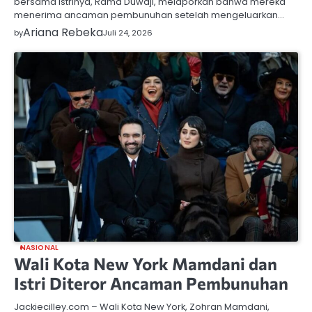
bersama istrinya, Rama Duwaji, melaporkan bahwa mereka
menerima ancaman pembunuhan setelah mengeluarkan…
Ariana Rebeka
by
Juli 24, 2026
NASIONAL
Wali Kota New York Mamdani dan
Istri Diteror Ancaman Pembunuhan
Jackiecilley.com – Wali Kota New York, Zohran Mamdani,