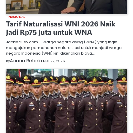
NASIONAL
Tarif Naturalisasi WNI 2026 Naik
Jadi Rp75 Juta untuk WNA
Jackiecilley.com – Warga negara asing (WNA) yang ingin
mengajukan permohonan naturalisasi untuk menjadi warga
negara Indonesia (WNI) kini dikenakan biaya…
Ariana Rebeka
by
Juli 22, 2026