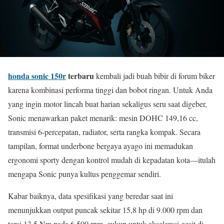
honda sonic 150r
terbaru
kembali jadi buah bibir di forum biker
karena kombinasi performa tinggi dan bobot ringan. Untuk Anda
yang ingin motor lincah buat harian sekaligus seru saat digeber,
Sonic menawarkan paket menarik: mesin DOHC 149,16 cc,
transmisi 6-percepatan, radiator, serta rangka kompak. Secara
tampilan, format underbone bergaya ayago ini memadukan
ergonomi sporty dengan kontrol mudah di kepadatan kota—itulah
mengapa Sonic punya kultus penggemar sendiri.
Kabar baiknya, data spesifikasi yang beredar saat ini
menunjukkan output puncak sekitar 15,8 hp di 9.000 rpm dan
torsi 13,5 Nm pada 6.500 rpm, cukup untuk akselerasi gesit di