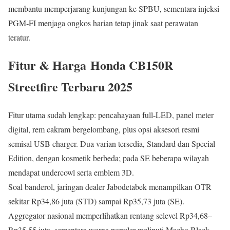
membantu memperjarang kunjungan ke SPBU, sementara injeksi
PGM‑FI menjaga ongkos harian tetap jinak saat perawatan
teratur.
Fitur & Harga Honda CB150R
Streetfire Terbaru 2025
Fitur utama sudah lengkap: pencahayaan full‑LED, panel meter
digital, rem cakram bergelombang, plus opsi aksesori resmi
semisal USB charger. Dua varian tersedia, Standard dan Special
Edition, dengan kosmetik berbeda; pada SE beberapa wilayah
mendapat undercowl serta emblem 3D.
Soal banderol, jaringan dealer Jabodetabek menampilkan OTR
sekitar Rp34,86 juta (STD) sampai Rp35,73 juta (SE).
Aggregator nasional memperlihatkan rentang selevel Rp34,68–
Rp35,55 juta, sementara warna populer meliputi Macho Black,