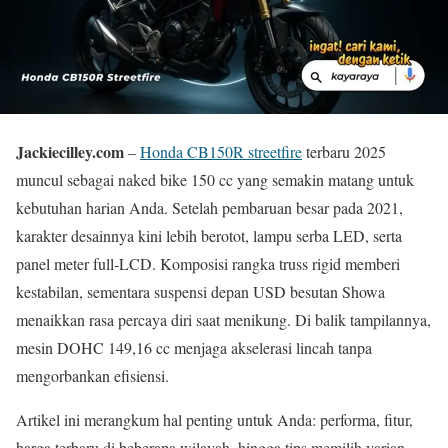
Jackiecilley.com
–
Honda CB150R streetfire
terbaru 2025
muncul sebagai naked bike 150 cc yang semakin matang untuk
kebutuhan harian Anda. Setelah pembaruan besar pada 2021,
karakter desainnya kini lebih berotot, lampu serba LED, serta
panel meter full‑LCD. Komposisi rangka truss rigid memberi
kestabilan, sementara suspensi depan USD besutan Showa
menaikkan rasa percaya diri saat menikung. Di balik tampilannya,
mesin DOHC 149,16 cc menjaga akselerasi lincah tanpa
mengorbankan efisiensi.
Artikel ini merangkum hal penting untuk Anda: performa, fitur,
harga terbaru di beberapa wilayah, hingga tips memilih varian