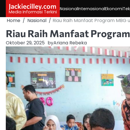
Skip
Jackiecilley.com
Nasional
Internasional
Ekonomi
Tek
to
Media Informasi Terkini
content
Home
Nasional
Riau Raih Manfaat Program MBG 
Riau Raih Manfaat Progra
Oktober 29, 2025
by
Ariana Rebeka