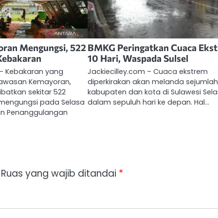
ran Mengungsi, 522
BMKG Peringatkan Cuaca Eks
Kebakaran
10 Hari, Waspada Sulsel
 – Kebakaran yang
Jackiecilley.com – Cuaca ekstrem
awasan Kemayoran,
diperkirakan akan melanda sejumla
batkan sekitar 522
kabupaten dan kota di Sulawesi Sel
 mengungsi pada Selasa
dalam sepuluh hari ke depan. Hal…
an Penanggulangan
Ruas yang wajib ditandai
*