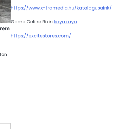
https://www.x-tramedia.hu/katalogusaink/
Game Online Bikin
kaya raya
trem
https://excitestores.com/
h
atan