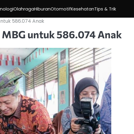
nologi
Olahraga
Hiburan
Otomotif
Kesehatan
Tips & Trik
untuk 586.074 Anak
m MBG untuk 586.074 Anak