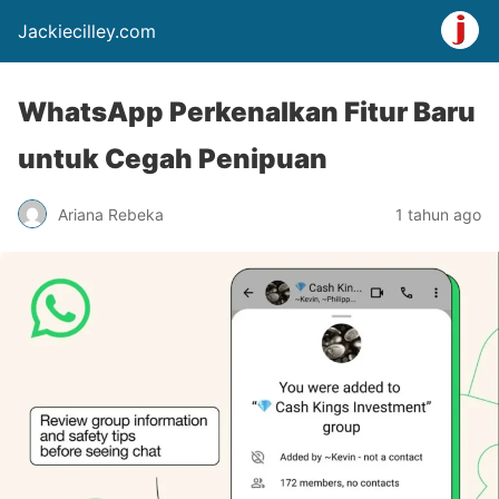
Jackiecilley.com
WhatsApp Perkenalkan Fitur Baru
untuk Cegah Penipuan
Ariana Rebeka
1 tahun ago