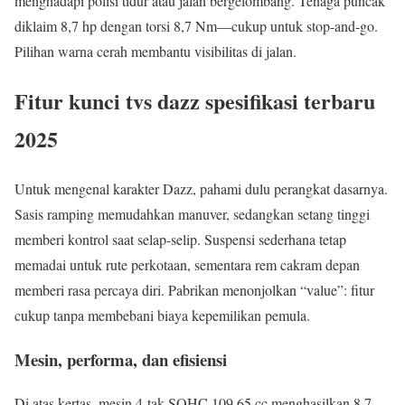
menghadapi polisi tidur atau jalan bergelombang. Tenaga puncak
diklaim 8,7 hp dengan torsi 8,7 Nm—cukup untuk stop-and-go.
Pilihan warna cerah membantu visibilitas di jalan.
Fitur kunci tvs dazz spesifikasi terbaru
2025
Untuk mengenal karakter Dazz, pahami dulu perangkat dasarnya.
Sasis ramping memudahkan manuver, sedangkan setang tinggi
memberi kontrol saat selap-selip. Suspensi sederhana tetap
memadai untuk rute perkotaan, sementara rem cakram depan
memberi rasa percaya diri. Pabrikan menonjolkan “value”: fitur
cukup tanpa membebani biaya kepemilikan pemula.
Mesin, performa, dan efisiensi
Di atas kertas, mesin 4-tak SOHC 109,65 cc menghasilkan 8,7