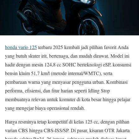
honda vario 125
terbaru 2025 kembali jadi pilihan favorit Anda
yang butuh skuter irit, bertenaga, dan mudah dirawat. Model ini
hadir dengan mesin 124,8 cc SOHC berteknologi eSP, konsumsi
bensin klaim 51,7 km/l (metode internal/WMTC), serta
pembaruan warna yang menyasar pengguna urban. Kombinasi
performa, efisiensi, dan fitur harian seperti Idling Stop
membuatnya relevan untuk komuter di kota besar hingga pelajar
yang mengejar biaya operasional rendah.
Harga resminya tetap kompetitif di kelas 125 cc, dengan pilihan
varian CBS hingga CBS-ISS/SP. Di pasar, kisaran OTR Jakarta
berada sekitar Rp24–26 jutaan, sehingga mudah diakses lewat