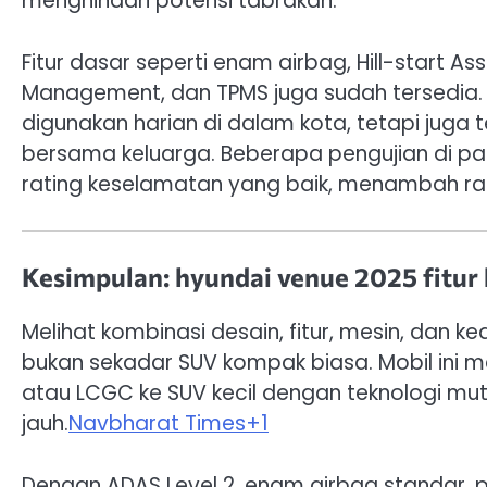
menghindari potensi tabrakan.
Fitur dasar seperti enam airbag, Hill-start Assi
Management, dan TPMS juga sudah tersedia.
digunakan harian di dalam kota, tetapi juga 
bersama keluarga. Beberapa pengujian di pa
rating keselamatan yang baik, menambah ras
Kesimpulan: hyundai venue 2025 fitur l
Melihat kombinasi desain, fitur, mesin, dan k
bukan sekadar SUV kompak biasa. Mobil ini me
atau LCGC ke SUV kecil dengan teknologi muta
jauh.
Navbharat Times
+1
Dengan ADAS Level 2, enam airbag standar, pi