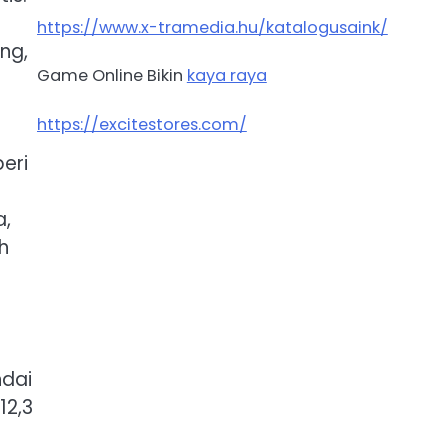
https://www.x-tramedia.hu/katalogusaink/
ng,
Game Online Bikin
kaya raya
https://excitestores.com/
eri
a,
h
ndai
12,3