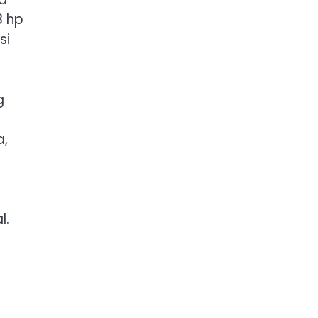
8 hp
si
g
a,
l.