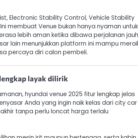
st, Electronic Stability Control, Vehicle Stability
 Ini membuat Venue bukan hanya nyaman untuk
terasa lebih aman ketika dibawa perjalanan jau
sar lain menunjukkan platform ini mampu merai
a percaya diri calon pembeli.
engkap layak dilirik
eamanan, hyundai venue 2025 fitur lengkap jelas
nyasar Anda yang ingin naik kelas dari city car
khir tanpa perlu loncat harga terlalu
lihan mesin irit maupun bertenaga, serta kabin