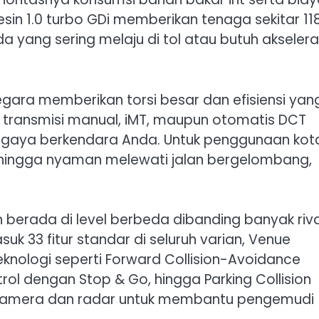
sin 1.0 turbo GDi memberikan tenaga sekitar 11
da yang sering melaju di tol atau butuh akselera
a negara memberikan torsi besar dan efisiensi yan
i transmisi manual, iMT, maupun otomatis DCT
aya berkendara Anda. Untuk penggunaan kot
ehingga nyaman melewati jalan bergelombang,
berada di level berbeda dibanding banyak riva
uk 33 fitur standar di seluruh varian, Venue
knologi seperti Forward Collision-Avoidance
trol dengan Stop & Go, hingga Parking Collision
n kamera dan radar untuk membantu pengemudi