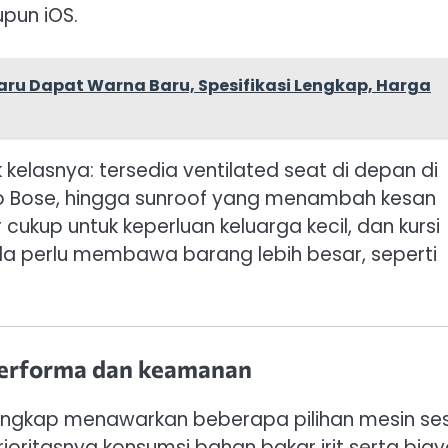
pun iOS.
baru Dapat Warna Baru, Spesifikasi Lengkap, Harga
kelasnya: tersedia ventilated seat di depan di
dio Bose, hingga sunroof yang menambah kesan
r cukup untuk keperluan keluarga kecil, dan kursi
a perlu membawa barang lebih besar, seperti
 performa dan keamanan
r lengkap menawarkan beberapa pilihan mesin se
rioritasnya konsumsi bahan bakar irit serta bia