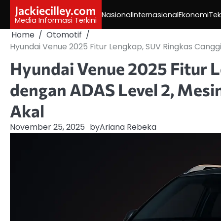
Skip
Jackiecilley.com
Nasional
Internasional
Ekonomi
Tek
to
Media Informasi Terkini
content
Home
Otomotif
Hyundai Venue 2025 Fitur Lengkap, SUV Ringkas Canggi
Hyundai Venue 2025 Fitur 
dengan ADAS Level 2, Mesin
Akal
November 25, 2025
by
Ariana Rebeka