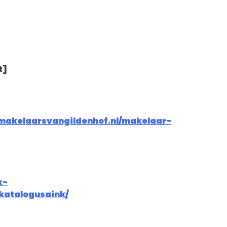
t]
makelaarsvangildenhof.nl/makelaar-
x-
katalogusaink/