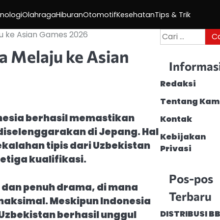
nologi
Olahraga
Hiburan
Otomotif
Kesehatan
Tips & Trik
Cari
ju ke Asian Games 2026
untuk:
a Melaju ke Asian
Informas
Redaksi
Tentang Kam
onesia berhasil memastikan
Kontak
diselenggarakan di Jepang. Hal
Kebijakan
kalahan tipis dari Uzbekistan
Privasi
tiga kualifikasi.
Pos-pos
 dan penuh drama, di mana
Terbaru
aksimal. Meskipun Indonesia
Uzbekistan berhasil unggul
DISTRIBUSI B