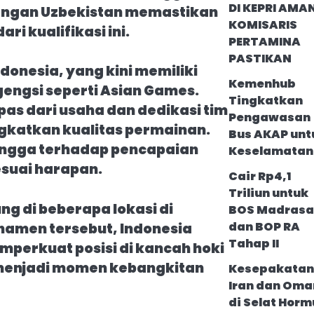
DI KEPRI AMA
nangan Uzbekistan memastikan
KOMISARIS
 kualifikasi ini.
PERTAMINA
PASTIKAN
ndonesia, yang kini memiliki
Kemenhub
engsi seperti Asian Games.
Tingkatkan
pas dari usaha dan dedikasi tim
Pengawasan
ngkatkan kualitas permainan.
Bus AKAP unt
angga terhadap pencapaian
Keselamatan
esuai harapan.
Cair Rp4,1
Triliun untuk
g di beberapa lokasi di
BOS Madrasa
dan BOP RA
namen tersebut, Indonesia
Tahap II
mperkuat posisi di kancah hoki
 menjadi momen kebangkitan
Kesepakatan
Iran dan Oma
di Selat Horm