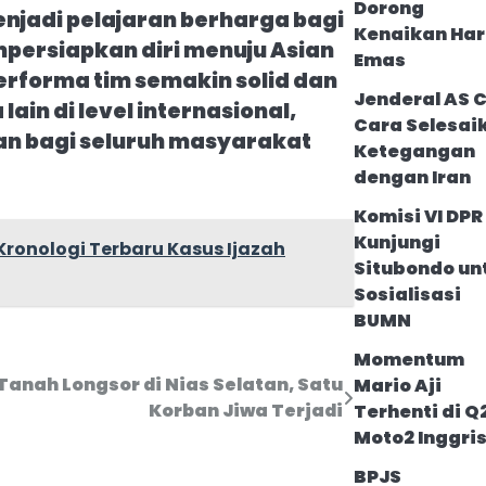
Dorong
njadi pelajaran berharga bagi
Kenaikan Ha
persiapkan diri menuju Asian
Emas
rforma tim semakin solid dan
Jenderal AS C
n di level internasional,
Cara Selesai
n bagi seluruh masyarakat
Ketegangan
dengan Iran
Komisi VI DPR 
Kunjungi
 Kronologi Terbaru Kasus Ijazah
Situbondo un
Sosialisasi
BUMN
Momentum
Tanah Longsor di Nias Selatan, Satu
Mario Aji
Korban Jiwa Terjadi
Terhenti di Q
Moto2 Inggri
BPJS