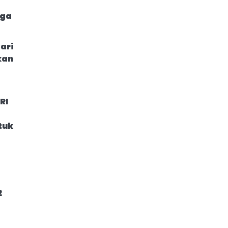
rga
ari
kan
RI
tuk
2
s