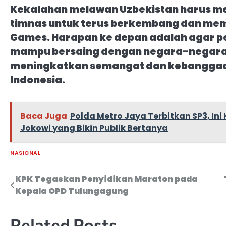
Kekalahan melawan Uzbekistan harus me
timnas untuk terus berkembang dan mem
Games. Harapan ke depan adalah agar pe
mampu bersaing dengan negara-negara lai
meningkatkan semangat dan kebanggaa
Indonesia.
Baca Juga
Polda Metro Jaya Terbitkan SP3, Ini
Jokowi yang Bikin Publik Bertanya
NASIONAL
KPK Tegaskan Penyidikan Maraton pada
Navigasi
Kepala OPD Tulungagung
pos
Related Posts