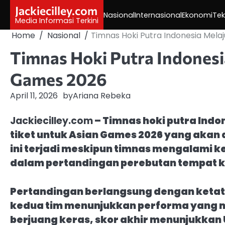
Skip
Jackiecilley.com
Nasional
Internasional
Ekonomi
Tek
to
Media Informasi Terkini
content
Home
Nasional
Timnas Hoki Putra Indonesia Mela
Timnas Hoki Putra Indonesi
Games 2026
April 11, 2026
by
Ariana Rebeka
Jackiecilley.com
– Timnas hoki putra Ind
tiket untuk Asian Games 2026 yang akan 
ini terjadi meskipun timnas mengalami ke
dalam pertandingan perebutan tempat ke
Pertandingan berlangsung dengan ketat
kedua tim menunjukkan performa yang m
berjuang keras, skor akhir menunjukkan 