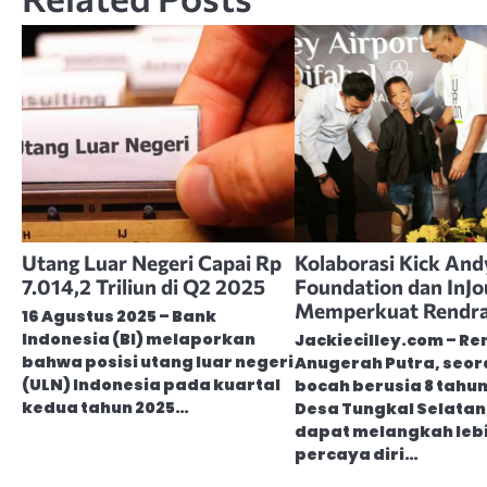
Utang Luar Negeri Capai Rp
Kolaborasi Kick And
7.014,2 Triliun di Q2 2025
Foundation dan InJ
Memperkuat Rendr
16 Agustus 2025 – Bank
Indonesia (BI) melaporkan
Jackiecilley.com – R
bahwa posisi utang luar negeri
Anugerah Putra, seo
(ULN) Indonesia pada kuartal
bocah berusia 8 tahun
kedua tahun 2025…
Desa Tungkal Selatan,
dapat melangkah leb
percaya diri…