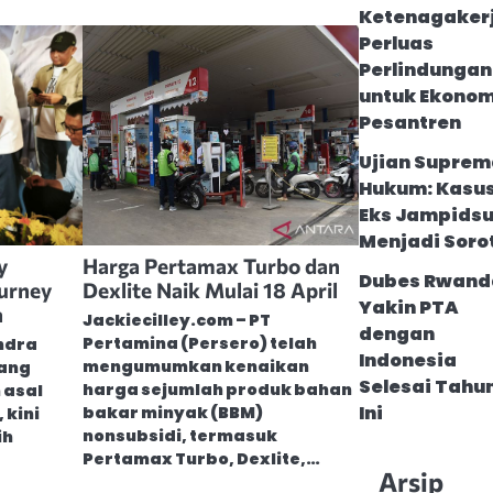
Ketenagaker
Perluas
Perlindungan
untuk Ekonom
Pesantren
Ujian Suprem
Hukum: Kasu
Eks Jampids
Menjadi Soro
y
Harga Pertamax Turbo dan
Dubes Rwand
ourney
Dexlite Naik Mulai 18 April
Yakin PTA
a
Jackiecilley.com – PT
dengan
Pertamina (Persero) telah
endra
Indonesia
mengumumkan kenaikan
rang
Selesai Tahu
harga sejumlah produk bahan
 asal
Ini
bakar minyak (BBM)
 kini
nonsubsidi, termasuk
ih
Pertamax Turbo, Dexlite,…
Arsip