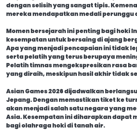
dengan selisih yang sangat tipis. Keme
mereka mendapatkan medali perunggu dari
Momen bersejarah ini penting bagi hoki I
kesempatan untuk bersaing di ajang berg
Apa yang menjadi pencapaian ini tidak le
serta pelatih yang terus berupaya meni
Pelatih timnas mengekspresikan rasa b
yang diraih, meskipun hasil akhir tidak s
Asian Games 2026 dijadwalkan berlangsun
Jepang. Dengan memastikan tiket ke tur
akan menjadi salah satu negara yang me
Asia. Kesempatan ini diharapkan dapat
bagi olahraga hoki di tanah air.