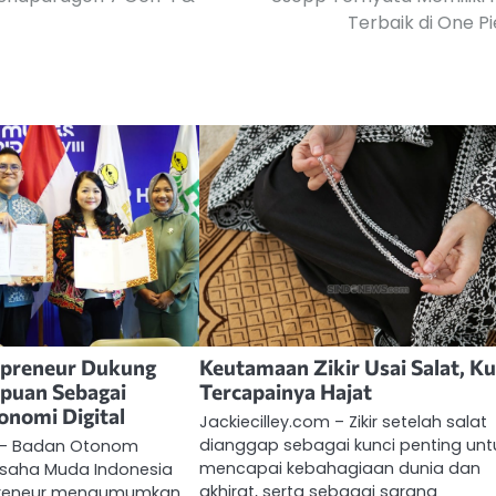
Terbaik di One P
preneur Dukung
Keutamaan Zikir Usai Salat, Ku
uan Sebagai
Tercapainya Hajat
nomi Digital
Jackiecilley.com – Zikir setelah salat
dianggap sebagai kunci penting unt
m – Badan Otonom
mencapai kebahagiaan dunia dan
saha Muda Indonesia
akhirat, serta sebagai sarana
preneur mengumumkan