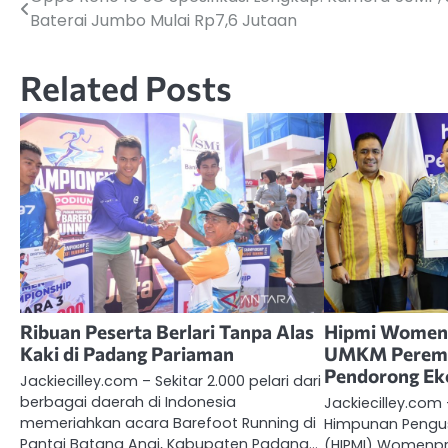
Navigasi
Baterai Jumbo Mulai Rp7,6 Jutaan
pos
Related Posts
Ribuan Peserta Berlari Tanpa Alas
Hipmi Women
Kaki di Padang Pariaman
UMKM Peremp
Pendorong Eko
Jackiecilley.com – Sekitar 2.000 pelari dari
berbagai daerah di Indonesia
Jackiecilley.co
memeriahkan acara Barefoot Running di
Himpunan Pengu
Pantai Batang Anai, Kabupaten Padang…
(HIPMI) Women