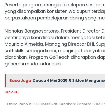
Peserta program mengikuti delapan sesi pemb
yang disampaikan konsisten walaupun terdap
perpustakaan pembelajaran daring yang mem
Nicholas Bongsosartono, President Director 
pentingnya koordinasi dalam mengatasi keter
Mauricio Almeida, Managing Director DHL S
soft skills sebagai kunci, mengingat banyak 
diarahkan. Program GoTeach diharapkan da
generasi muda Indonesia.
Baca Juga
Cuaca 4 Mei 2025: 5 Siklon Mengan
NASIONAL
Oppo Reno 15 5G Spesifikasi Lengkap: Kamera 50MP,