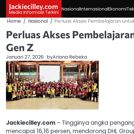
Skip
Jackiecilley.com
Nasional
Internasional
Ekonomi
Tek
to
Media Informasi Terkini
content
Home
Nasional
Perluas Akses Pembelajaran unt
Perluas Akses Pembelajara
Gen Z
Januari 27, 2026
by
Ariana Rebeka
Jackiecilley.com
– Tingginya angka pengang
mencapai 16,16 persen, mendorong DHL Gro