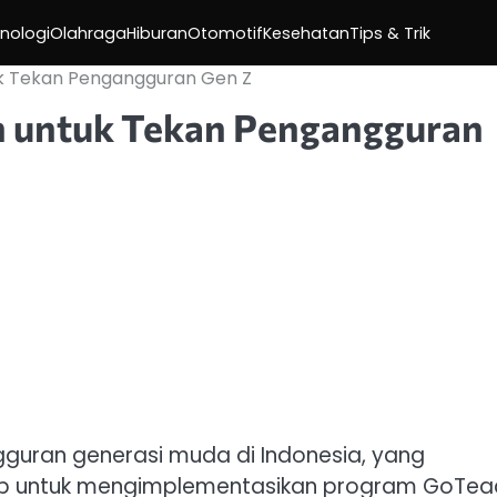
nologi
Olahraga
Hiburan
Otomotif
Kesehatan
Tips & Trik
uk Tekan Pengangguran Gen Z
n untuk Tekan Pengangguran
guran generasi muda di Indonesia, yang
up untuk mengimplementasikan program GoTea