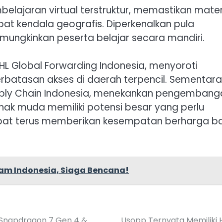
elajaran virtual terstruktur, memastikan mater
at kendala geografis. Diperkenalkan pula
ungkinkan peserta belajar secara mandiri.
DHL Global Forwarding Indonesia, menyoroti
batasan akses di daerah terpencil. Sementara 
upply Chain Indonesia, menekankan pengembang
anak muda memiliki potensi besar yang perlu
pat terus memberikan kesempatan berharga b
cam Indonesia, Siaga Bencana!
 Snapdragon 7 Gen 4 &
Usopp Ternyata Memiliki 