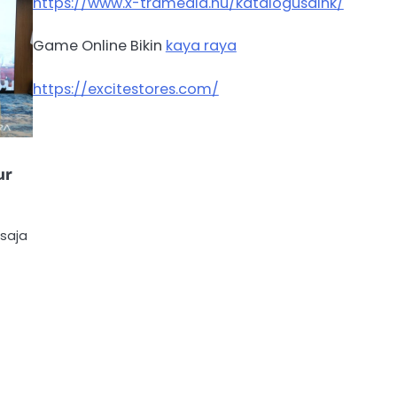
https://www.x-tramedia.hu/katalogusaink/
Game Online Bikin
kaya raya
https://excitestores.com/
ur
 saja