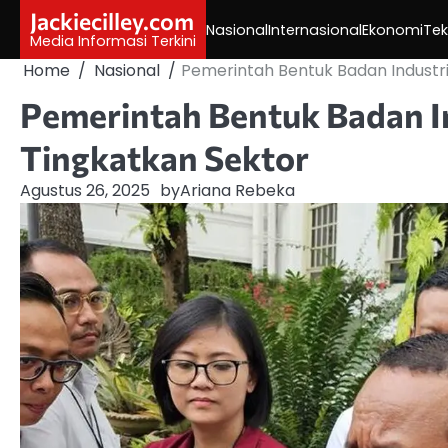
Skip
Jackiecilley.com
Nasional
Internasional
Ekonomi
Tek
to
Media Informasi Terkini
content
Home
Nasional
Pemerintah Bentuk Badan Industri
Pemerintah Bentuk Badan In
Tingkatkan Sektor
Agustus 26, 2025
by
Ariana Rebeka