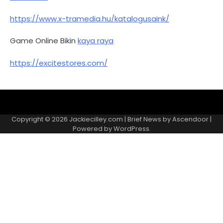
https://www.x-tramedia.hu/katalogusaink/
Game Online Bikin
kaya raya
https://excitestores.com/
Kebijakan
Kontak
Redaksi
Tentang
Privasi
Kami
Copyright © 2026
Jackiecilley.com
| Brief News by
Ascendoor
|
Powered by
WordPress
.