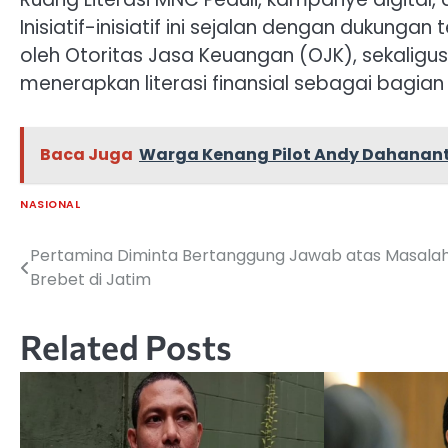
Inisiatif-inisiatif ini sejalan dengan dukung
oleh Otoritas Jasa Keuangan (OJK), sekali
menerapkan literasi finansial sebagai bagia
Baca Juga
Warga Kenang Pilot Andy Dahanant
NASIONAL
Pertamina Diminta Bertanggung Jawab atas Masala
Navigasi
Brebet di Jatim
pos
Related Posts