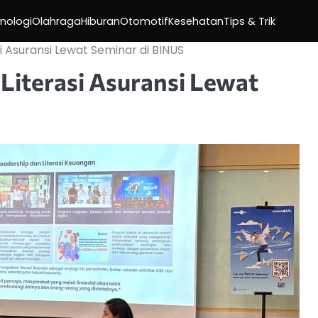
nologi
Olahraga
Hiburan
Otomotif
Kesehatan
Tips & Trik
i Asuransi Lewat Seminar di BINUS
Literasi Asuransi Lewat