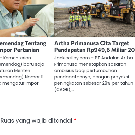
Kemendag Tentang
Artha Primanusa Cita Target
mpor Pertanian
Pendapatan Rp949,6 Miliar 2
 – Kementerian
Jackiecilley.com – PT Andalan Artha
emendag) baru saja
Primanusa menetapkan sasaran
turan Menteri
ambisius bagi pertumbuhan
ermendag) Nomor 11
pendapatannya, dengan proyeksi
k mengatur impor
peningkatan sebesar 28% per tahun
(CAGR),…
Ruas yang wajib ditandai
*