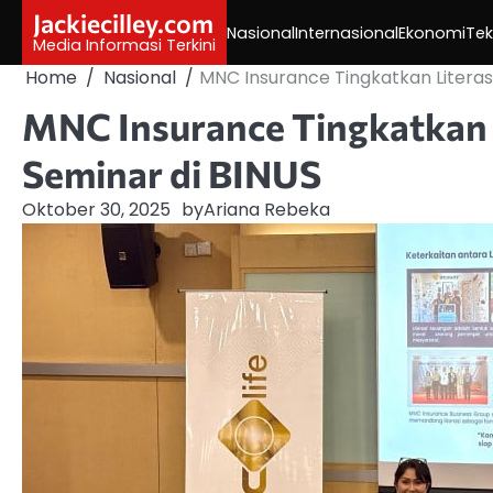
Skip
Jackiecilley.com
Nasional
Internasional
Ekonomi
Tek
to
Media Informasi Terkini
content
Home
Nasional
MNC Insurance Tingkatkan Literas
MNC Insurance Tingkatkan 
Seminar di BINUS
Oktober 30, 2025
by
Ariana Rebeka