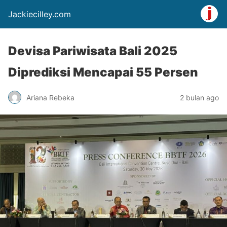
Jackiecilley.com
Devisa Pariwisata Bali 2025
Diprediksi Mencapai 55 Persen
Ariana Rebeka
2 bulan ago