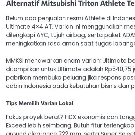
Alternatif Mitsubishi Triton Athlete T
Belum ada penjualan resmi Athlete di Indonesi
Ultimate 4×4 AT. Varian ini menggunakan mes
dilengkapi AYC, tujuh airbag, serta paket ADA
meningkatkan rasa aman saat tugas lapanga
MMKSI menawarkan enam varian; Ultimate bera
ditampilkan untuk Ultimate adalah Rp540,75 j
pabrikan membuka peluang jika respons pasar
cabin Indonesia pada kebutuhan bisnis dan p
Tips Memilih Varian Lokal
Fokus proyek berat? HDX ekonomis dan tanggu
Exceed lebih seimbang. Butuh fitur terlengk
ground clearance 222 mm, serta Super Select