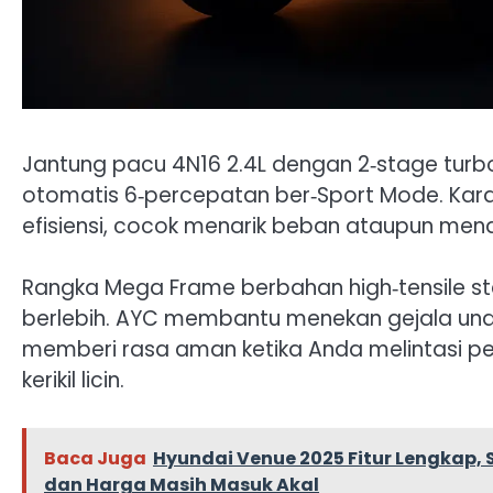
Jantung pacu 4N16 2.4L dengan 2‑stage turbo
otomatis 6‑percepatan ber‑Sport Mode. Karakt
efisiensi, cocok menarik beban ataupun menan
Rangka Mega Frame berbahan high‑tensile 
berlebih. AYC membantu menekan gejala und
memberi rasa aman ketika Anda melintasi p
kerikil licin.
Baca Juga
Hyundai Venue 2025 Fitur Lengkap, 
dan Harga Masih Masuk Akal