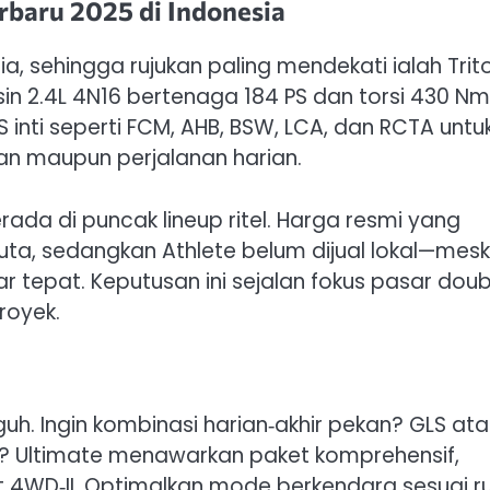
erbaru 2025 di Indonesia
a, sehingga rujukan paling mendekati ialah Trit
in 2.4L 4N16 bertenaga 184 PS dan torsi 430 Nm
S inti seperti FCM, AHB, BSW, LCA, dan RCTA untu
n maupun perjalanan harian.
da di puncak lineup ritel. Harga resmi yang
uta, sedangkan Athlete belum dijual lokal—mesk
 tepat. Keputusan ini sejalan fokus pasar doub
royek.
h. Ingin kombinasi harian‑akhir pekan? GLS at
ap? Ultimate menawarkan paket komprehensif,
 4WD‑II. Optimalkan mode berkendara sesuai ru