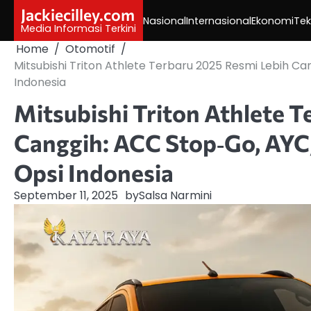
Skip
Jackiecilley.com
Nasional
Internasional
Ekonomi
Tek
to
Media Informasi Terkini
content
Home
Otomotif
Mitsubishi Triton Athlete Terbaru 2025 Resmi Lebih Ca
Indonesia
Mitsubishi Triton Athlete 
Canggih: ACC Stop‑Go, AYC,
Opsi Indonesia
September 11, 2025
by
Salsa Narmini