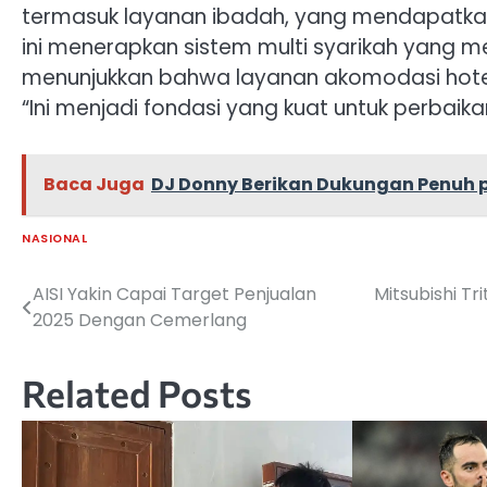
termasuk layanan ibadah, yang mendapatkan 
ini menerapkan sistem multi syarikah yang m
menunjukkan bahwa layanan akomodasi hotel
“Ini menjadi fondasi yang kuat untuk perbai
Baca Juga
DJ Donny Berikan Dukungan Penuh p
NASIONAL
AISI Yakin Capai Target Penjualan
Mitsubishi T
Navigasi
2025 Dengan Cemerlang
pos
Related Posts