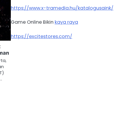
https://www.x-tramedia.hu/katalogusaink/
Game Online Bikin
kaya raya
https://excitestores.com/
:
aman
rta,
an
T)
…