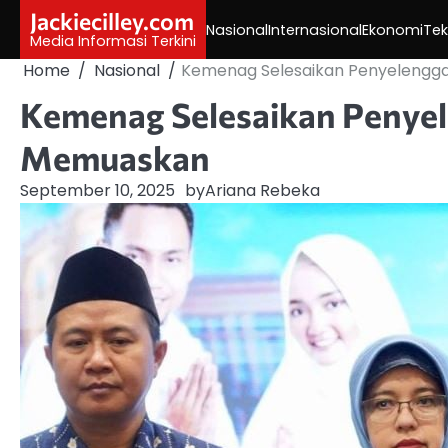
Skip
Jackiecilley.com
Nasional
Internasional
Ekonomi
Tek
to
Media Informasi Terkini
content
Home
Nasional
Kemenag Selesaikan Penyelengga
Kemenag Selesaikan Penyel
Memuaskan
September 10, 2025
by
Ariana Rebeka