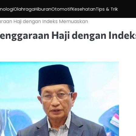
nologi
Olahraga
Hiburan
Otomotif
Kesehatan
Tips & Trik
raan Haji dengan Indeks Memuaskan
enggaraan Haji dengan Indek