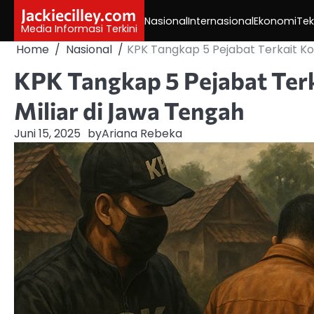
Skip
Jackiecilley.com
Nasional
Internasional
Ekonomi
Tek
to
Media Informasi Terkini
content
Home
Nasional
KPK Tangkap 5 Pejabat Terkait Ko
KPK Tangkap 5 Pejabat Ter
Miliar di Jawa Tengah
Juni 15, 2025
by
Ariana Rebeka