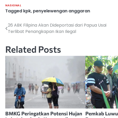
NASIONAL
Tagged
kpk
,
penyelewengan anggaran
26 ABK Filipina Akan Dideportasi dari Papua Usai
Navigasi
Terlibat Penangkapan Ikan Ilegal
pos
Related Posts
BMKG Peringatkan Potensi Hujan
Pemkab Luwu