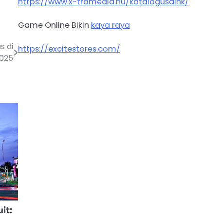
https://www.x-tramedia.hu/katalogusaink/
Game Online Bikin
kaya raya
s di
https://excitestores.com/
2025
it: