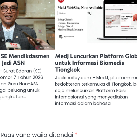
 SE Mendikdasmen
MedJ Luncurkan Platform Glob
 Jadi ASN
untuk Informasi Biomedis
Tiongkok
– Surat Edaran (SE)
omor 7 Tahun 2026
Jackiecilley.com – MedJ, platform m
san Guru Non-ASN
kedokteran terkemuka di Tiongkok, b
ai peluang untuk
saja meluncurkan Platform Edisi
gangkatan…
Internasional yang menyediakan
informasi dalam bahasa…
Ruas yang wajib ditandai
*