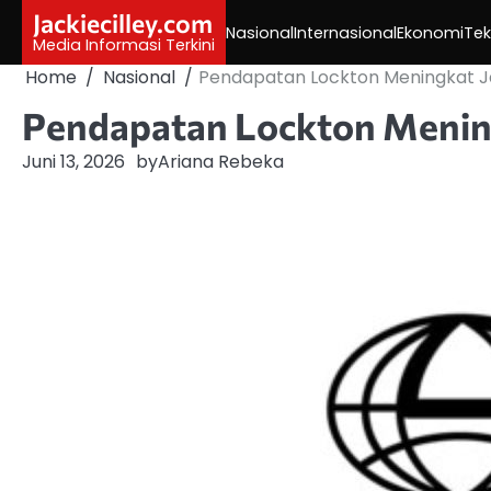
Skip
Jackiecilley.com
Nasional
Internasional
Ekonomi
Tek
to
Media Informasi Terkini
content
Home
Nasional
Pendapatan Lockton Meningkat Jad
Pendapatan Lockton Meningk
Juni 13, 2026
by
Ariana Rebeka