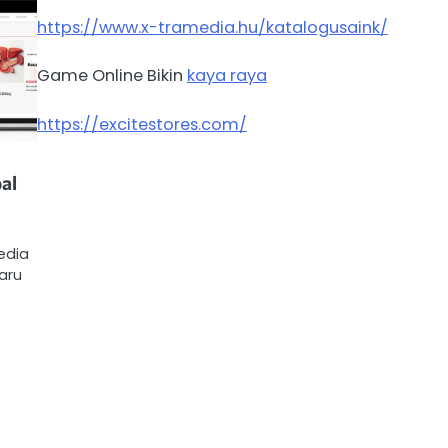
https://www.x-tramedia.hu/katalogusaink/
Game Online Bikin
kaya raya
https://excitestores.com/
al
edia
aru