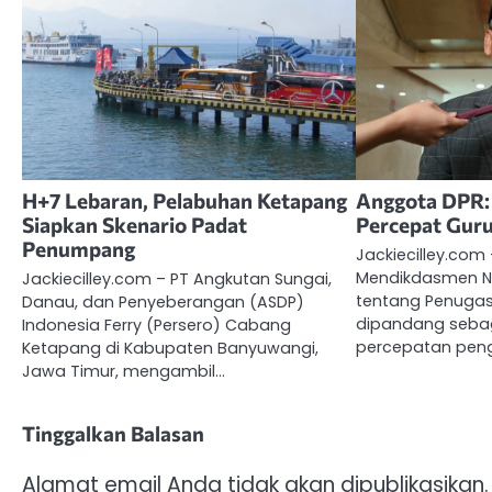
H+7 Lebaran, Pelabuhan Ketapang
Anggota DPR:
Siapkan Skenario Padat
Percepat Guru
Penumpang
Jackiecilley.com 
Mendikdasmen N
Jackiecilley.com – PT Angkutan Sungai,
tentang Penuga
Danau, dan Penyeberangan (ASDP)
dipandang sebag
Indonesia Ferry (Persero) Cabang
percepatan pen
Ketapang di Kabupaten Banyuwangi,
Jawa Timur, mengambil…
Tinggalkan Balasan
Alamat email Anda tidak akan dipublikasikan.