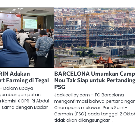
RIN Adakan
BARCELONA Umumkan Cam
rt Farming di Tegal
Nou Tak Siap untuk Pertandin
PSG
m – Dalam upaya
gembangan petani
Jackiecilley.com – FC Barcelona
a Komisi X DPR-RI Abdul
mengonfirmasi bahwa pertandingan
rja sama dengan Badan
Champions melawan Paris Saint-
Germain (PSG) pada tanggal 2 Okto
tidak akan dilangsungkan…