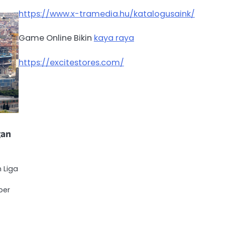
https://www.x-tramedia.hu/katalogusaink/
Game Online Bikin
kaya raya
https://excitestores.com/
p
gan
 Liga
ber