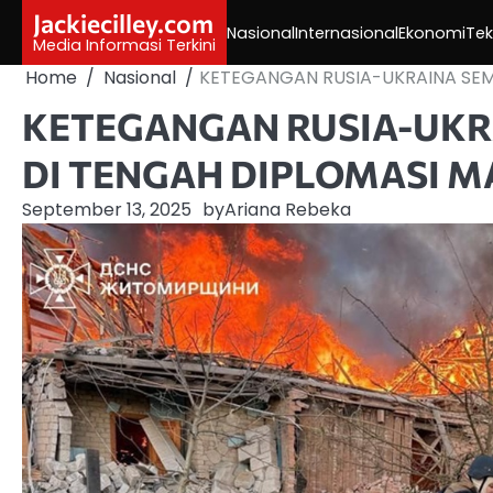
Skip
Jackiecilley.com
Nasional
Internasional
Ekonomi
Tek
to
Media Informasi Terkini
content
Home
Nasional
KETEGANGAN RUSIA-UKRAINA SEM
KETEGANGAN RUSIA-UKR
DI TENGAH DIPLOMASI M
September 13, 2025
by
Ariana Rebeka