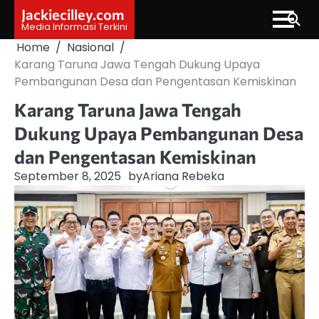
Skip
Jackiecilley.com
to
Media Informasi Terkini
content
Home
Nasional
Karang Taruna Jawa Tengah Dukung Upaya
Pembangunan Desa dan Pengentasan Kemiskinan
Karang Taruna Jawa Tengah
Dukung Upaya Pembangunan Desa
dan Pengentasan Kemiskinan
September 8, 2025
by
Ariana Rebeka