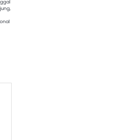
nggal
jung,
onal