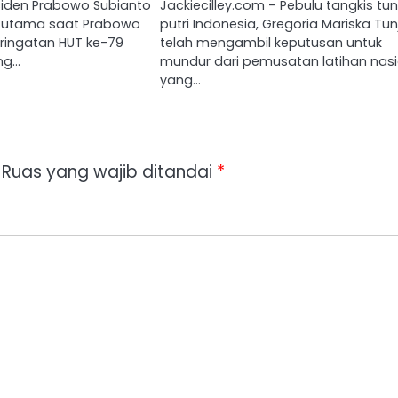
residen Prabowo Subianto
Jackiecilley.com – Pebulu tangkis tu
n utama saat Prabowo
putri Indonesia, Gregoria Mariska Tun
eringatan HUT ke-79
telah mengambil keputusan untuk
ng…
mundur dari pemusatan latihan nasi
yang…
Ruas yang wajib ditandai
*