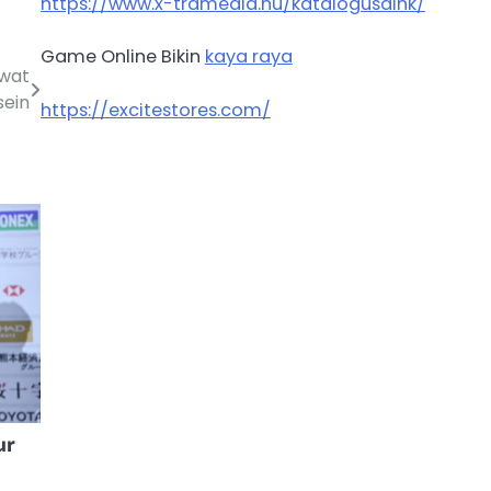
https://www.x-tramedia.hu/katalogusaink/
Game Online Bikin
kaya raya
ewat
sein
https://excitestores.com/
ur