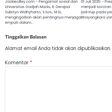
Jackiecilley.com – Pengamat sosial dari
01 Juli 2025 – P
Universitas Gadjah Mada, R. Derajad
menjadi sorota
Sulistyo Widhyharto, S.Sos., M.Si,
jadi Irup pada p
mengingatkan akan pentingnya menjaga
Bhayangkara ya
empati dalam…
Tinggalkan Balasan
Alamat email Anda tidak akan dipublikasikan.
Komentar
*