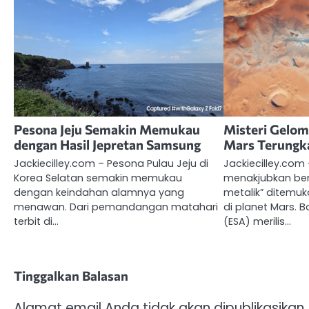
Pesona Jeju Semakin Memukau
Misteri Gelom
dengan Hasil Jepretan Samsung
Mars Terungk
Jackiecilley.com – Pesona Pulau Jeju di
Jackiecilley.co
Korea Selatan semakin memukau
menakjubkan be
dengan keindahan alamnya yang
metalik” ditemuk
menawan. Dari pemandangan matahari
di planet Mars. 
terbit di…
(ESA) merilis…
Tinggalkan Balasan
Alamat email Anda tidak akan dipublikasikan.