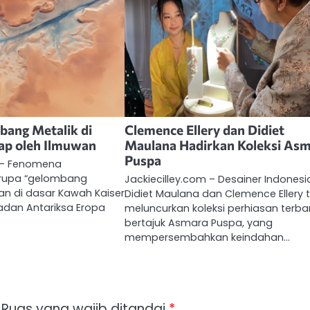
bang Metalik di
Clemence Ellery dan Didiet
ap oleh Ilmuwan
Maulana Hadirkan Koleksi As
Puspa
m – Fenomena
rupa “gelombang
Jackiecilley.com – Desainer Indonesi
an di dasar Kawah Kaiser
Didiet Maulana dan Clemence Ellery 
Badan Antariksa Eropa
meluncurkan koleksi perhiasan terba
bertajuk Asmara Puspa, yang
mempersembahkan keindahan…
Ruas yang wajib ditandai
*