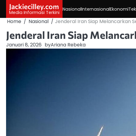
Skip
Jackiecilley.com
Nasional
Internasional
Ekonomi
Tek
to
Media Informasi Terkini
content
Home
Nasional
Jenderal Iran Siap Melancarkan S
Jenderal Iran Siap Melancar
Januari 8, 2026
by
Ariana Rebeka