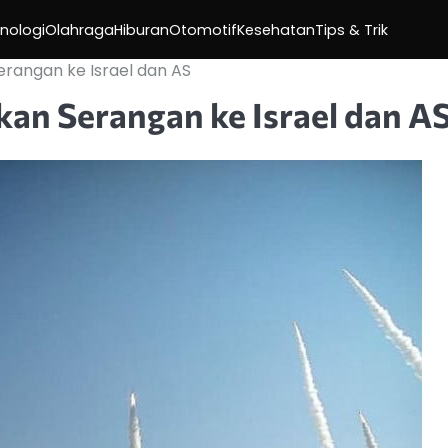
nologi
Olahraga
Hiburan
Otomotif
Kesehatan
Tips & Trik
erangan ke Israel dan AS
kan Serangan ke Israel dan A