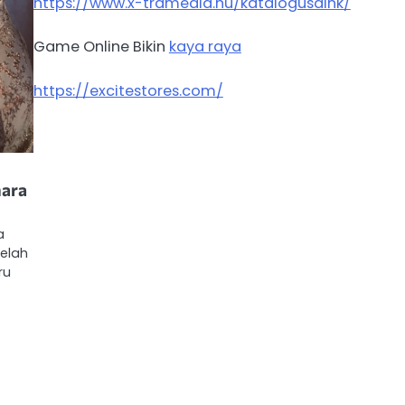
https://www.x-tramedia.hu/katalogusaink/
Game Online Bikin
kaya raya
https://excitestores.com/
mara
a
telah
ru