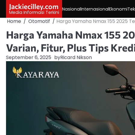
Skip
Jackiecilley.com
Nasional
Internasional
Ekonomi
Tek
to
Media Informasi Terkini
content
Home
Otomotif
Harga Yamaha Nmax 155 2025 Tembu
Harga Yamaha Nmax 155 20
Varian, Fitur, Plus Tips Kred
September 6, 2025
by
Ricard Nikson