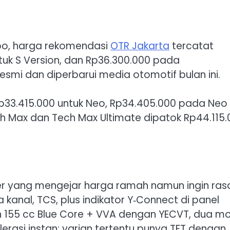
bo, harga rekomendasi
OTR Jakarta
tercatat
tuk S Version, dan Rp36.300.000 pada
resmi dan diperbarui media otomotif bulan ini.
Rp33.415.000 untuk Neo, Rp34.405.000 pada Neo 
ech Max dan Tech Max Ultimate dipatok Rp44.115
er yang mengejar harga ramah namun ingin ras
nal, TCS, plus indikator Y‑Connect di panel
 155 cc Blue Core + VVA dengan YECVT, dua m
elerasi instan; varian tertentu punya TFT dengan