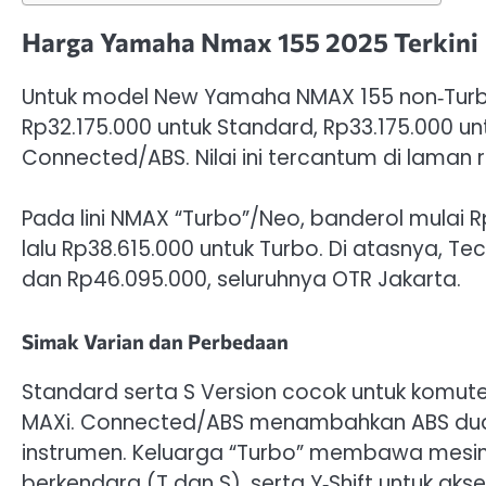
Harga Yamaha Nmax 155 2025 Terkini
Untuk model New Yamaha NMAX 155 non‑Tur
Rp32.175.000 untuk Standard, Rp33.175.000 un
Connected/ABS. Nilai ini tercantum di laman 
Pada lini NMAX “Turbo”/Neo, banderol mulai 
lalu Rp38.615.000 untuk Turbo. Di atasnya, T
dan Rp46.095.000, seluruhnya OTR Jakarta.
Simak Varian dan Perbedaan
Standard serta S Version cocok untuk komut
MAXi. Connected/ABS menambahkan ABS dua ka
instrumen. Keluarga “Turbo” membawa mesin
berkendara (T dan S), serta Y‑Shift untuk aks