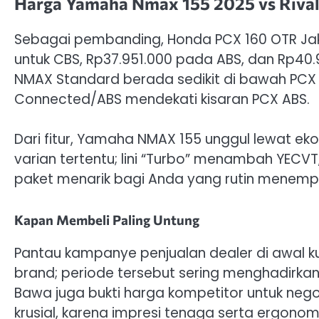
Harga Yamaha Nmax 155 2025 vs Riva
Sebagai pembanding, Honda PCX 160 OTR Jak
untuk CBS, Rp37.951.000 pada ABS, dan Rp40.
NMAX Standard berada sedikit di bawah PC
Connected/ABS mendekati kisaran PCX ABS.
Dari fitur, Yamaha NMAX 155 unggul lewat ek
varian tertentu; lini “Turbo” menambah YECVT
paket menarik bagi Anda yang rutin menempu
Kapan Membeli Paling Untung
Pantau kampanye penjualan dealer di awal k
brand; periode tersebut sering menghadirkan
Bawa juga bukti harga kompetitor untuk negosi
krusial, karena impresi tenaga serta ergon