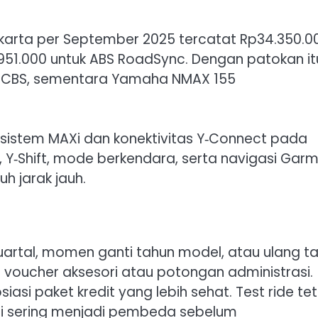
l
arta per September 2025 tercatat Rp34.350.0
951.000 untuk ABS RoadSync. Dengan patokan it
X CBS, sementara Yamaha NMAX 155
osistem MAXi dan konektivitas Y‑Connect pada
, Y‑Shift, mode berkendara, serta navigasi Gar
h jarak jauh.
uartal, momen ganti tahun model, atau ulang t
 voucher aksesori atau potongan administrasi.
asi paket kredit yang lebih sehat. Test ride te
omi sering menjadi pembeda sebelum