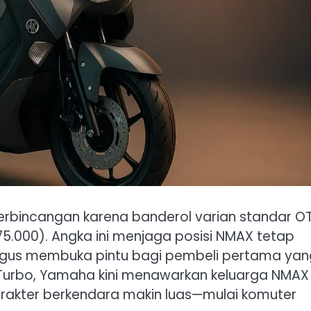
erbincangan karena banderol varian standar O
175.000). Angka ini menjaga posisi NMAX tetap
kaligus membuka pintu bagi pembeli pertama ya
n‑Turbo, Yamaha kini menawarkan keluarga NMAX
arakter berkendara makin luas—mulai komuter