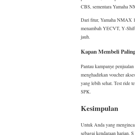
CBS, sementara Yamaha N
Dari fitur, Yamaha NMAX 15
menambah YECVT, Y‑Shift, 
jauh.
Kapan Membeli Palin
Pantau kampanye penjualan d
menghadirkan voucher akseso
yang lebih sehat. Test ride
SPK.
Kesimpulan
Untuk Anda yang mengincar 
sebagai kendaraan harian. 