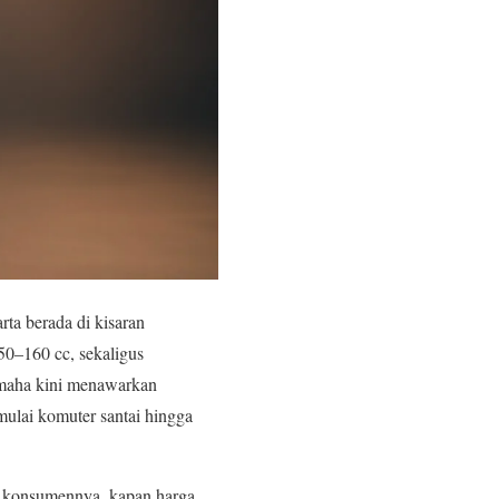
ta berada di kisaran
50–160 cc, sekaligus
amaha kini menawarkan
lai komuter santai hingga
et konsumennya, kapan harga