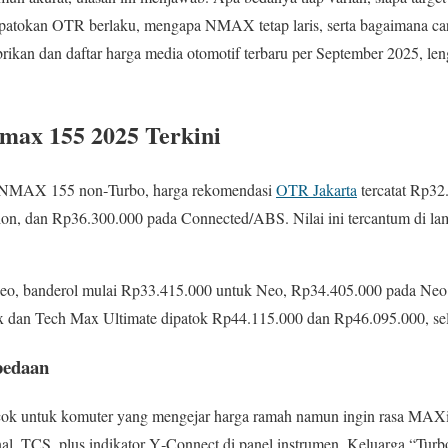
na patokan OTR berlaku, mengapa NMAX tetap laris, serta bagaimana ca
brikan dan daftar harga media otomotif terbaru per September 2025, le
ax 155 2025 Terkini
NMAX 155 non‑Turbo, harga rekomendasi
OTR Jakarta
tercatat Rp32
on, dan Rp36.300.000 pada Connected/ABS. Nilai ini tercantum di lam
o, banderol mulai Rp33.415.000 untuk Neo, Rp34.405.000 pada Neo 
x dan Tech Max Ultimate dipatok Rp44.115.000 dan Rp46.095.000, se
bedaan
cocok untuk komuter yang mengejar harga ramah namun ingin rasa MA
, TCS, plus indikator Y‑Connect di panel instrumen. Keluarga “Tu