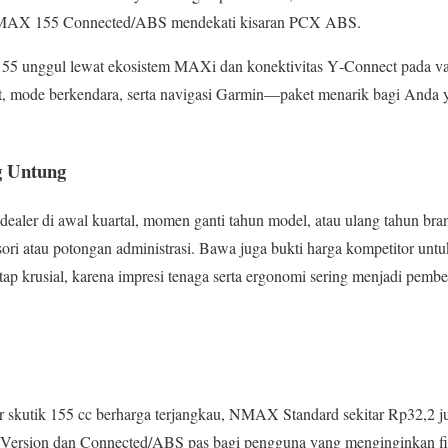
MAX 155 Connected/ABS mendekati kisaran PCX ABS.
5 unggul lewat ekosistem MAXi dan konektivitas Y‑Connect pada varia
mode berkendara, serta navigasi Garmin—paket menarik bagi Anda y
g Untung
ealer di awal kuartal, momen ganti tahun model, atau ulang tahun brand
ri atau potongan administrasi. Bawa juga bukti harga kompetitor untuk
 tetap krusial, karena impresi tenaga serta ergonomi sering menjadi pe
skutik 155 cc berharga terjangkau, NMAX Standard sekitar Rp32,2 ju
S Version dan Connected/ABS pas bagi pengguna yang menginginkan fi