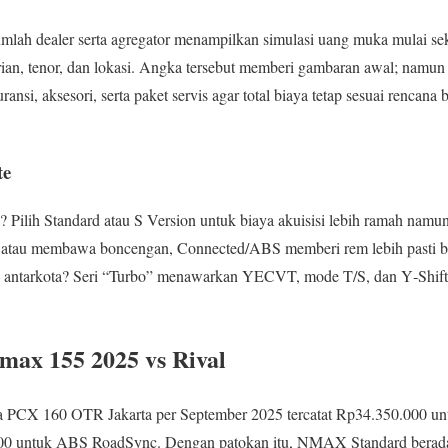
umlah dealer serta agregator menampilkan simulasi uang muka mulai se
n, tenor, dan lokasi. Angka tersebut memberi gambaran awal; namun
ransi, aksesori, serta paket servis agar total biaya tetap sesuai renca
te
a? Pilih Standard atau S Version untuk biaya akuisisi lebih ramah namun
atau membawa boncengan, Connected/ABS memberi rem lebih pasti ber
g antarkota? Seri “Turbo” menawarkan YECVT, mode T/S, dan Y‑Shift u
ax 155 2025 vs Rival
 PCX 160 OTR Jakarta per September 2025 tercatat Rp34.350.000 u
0 untuk ABS RoadSync. Dengan patokan itu, NMAX Standard berada