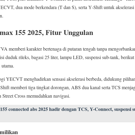
VT, dua mode berkendara (T dan S), serta Y‑Shift untuk akselerasi in
n.
ax 155 2025, Fitur Unggulan
VA memberi karakter bertenaga di putaran tengah tanpa mengorbankan 
i duduk rileks, bagasi 25 liter, lampu LED, suspensi sub‑tank, beriku
 utama.
logi YECVT menghadirkan sensasi akselerasi berbeda, didukung pilih
Shift memberi tiga tingkat dorongan, ABS dua kanal serta TCS menjaga
 Street Cross memudahkan navigasi.
55 connected abs 2025 hadir dengan TCS, Y-Connect, suspensi s
milikan