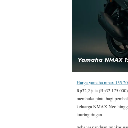
Harga yamaha nmax 155 20
Rp32,2 juta (Rp32.175.000)
membuka pintu bagi pembeli
keluarga NMAX Neo hingga 
touring ringan.
Sebagai panduan ringkas nam