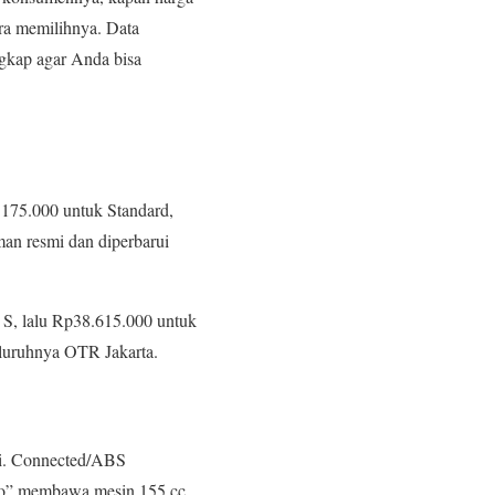
ra memilihnya. Data
ngkap agar Anda bisa
.175.000 untuk Standard,
an resmi dan diperbarui
S, lalu Rp38.615.000 untuk
luruhnya OTR Jakarta.
Xi. Connected/ABS
rbo” membawa mesin 155 cc