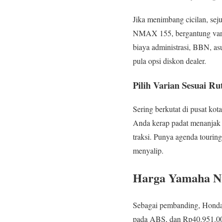
Jika menimbang cicilan, sej
NMAX 155, bergantung varia
biaya administrasi, BBN, asu
pula opsi diskon dealer.
Pilih Varian Sesuai Ru
Sering berkutat di pusat kot
Anda kerap padat menanjak 
traksi. Punya agenda tourin
menyalip.
Harga Yamaha Nm
Sebagai pembanding, Honda
pada ABS, dan Rp40.951.00