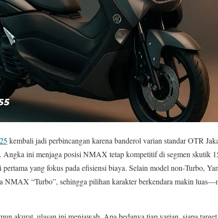
25
kembali jadi perbincangan karena banderol varian standar OTR Jakar
. Angka ini menjaga posisi NMAX tetap kompetitif di segmen skutik 1
 pertama yang fokus pada efisiensi biaya. Selain model non‑Turbo, Y
NMAX “Turbo”, sehingga pilihan karakter berkendara makin luas—mu
un akurat, ulasan ini menjawab. Apa bedanya tiap varian, siapa targ