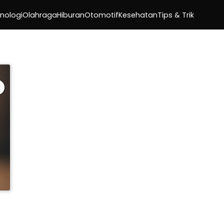
nologi
Olahraga
Hiburan
Otomotif
Kesehatan
Tips & Trik