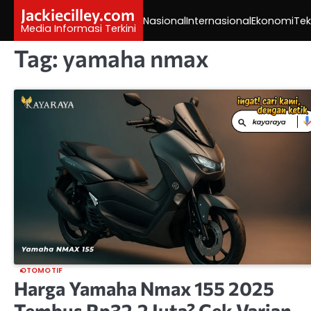
Skip
Jackiecilley.com
Nasional
Internasional
Ekonomi
Tek
to
Media Informasi Terkini
content
Tag:
yamaha nmax
OTOMOTIF
Harga Yamaha Nmax 155 2025
Tembus Rp32,2 Juta? Cek Varian,