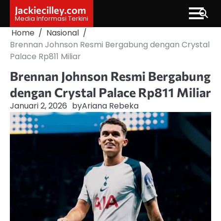
Skip
Jackiecilley.com
to
Media Informasi Terkini
content
Home
Nasional
Brennan Johnson Resmi Bergabung dengan Crystal
Palace Rp811 Miliar
Brennan Johnson Resmi Bergabung
dengan Crystal Palace Rp811 Miliar
Januari 2, 2026
by
Ariana Rebeka