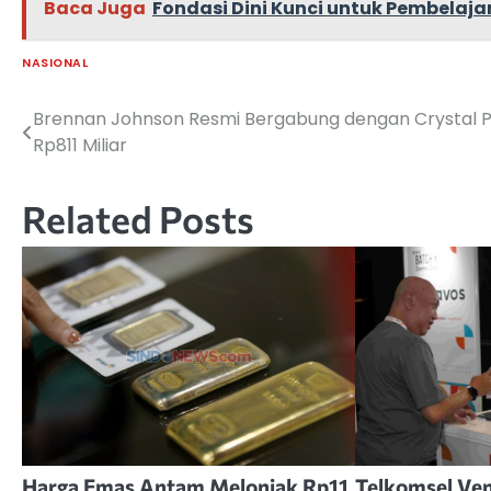
Baca Juga
Fondasi Dini Kunci untuk Pembelaj
NASIONAL
Brennan Johnson Resmi Bergabung dengan Crystal 
Navigasi
Rp811 Miliar
pos
Related Posts
Harga Emas Antam Melonjak Rp11
Telkomsel Ven