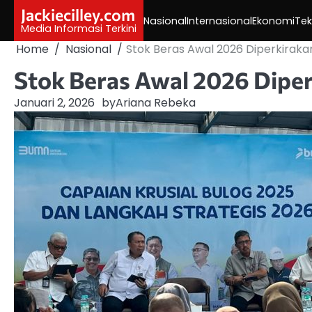
Skip
Jackiecilley.com
Nasional
Internasional
Ekonomi
Tek
to
Media Informasi Terkini
content
Home
Nasional
Stok Beras Awal 2026 Diperkiraka
Stok Beras Awal 2026 Diper
Januari 2, 2026
by
Ariana Rebeka