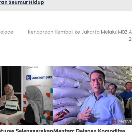
aran Seumur Hidup
Palace
Kendaraan Kembali ke Jakarta Melalui MBZ 
2
tures Selenggarakan
Mentan: Delapan Komoditas