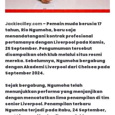
Jackiecilley.com
– Pemain muda berusia 17
tahun, Rio Ngumoha, baru saja
menandatangani kontrak profesional
pertamanya dengan Liverpool pada Kamis,
25 September. Pengumuman tersebut
disampaikan oleh klub melalui situs resmi
mereka. Sebelumnya, Ngumoha bergabung
dengan Akademi Liverpool dari Chelsea pada
September 2024.
Sejak bergabung, Ngumoha telah
menunjukkan performa yang menjanjikan
dengan mencatatkan lima penampilan di tim
senior Liverpool. Penampilan terbaru
Ngumoha terjadi pada Rabu, 24 September,