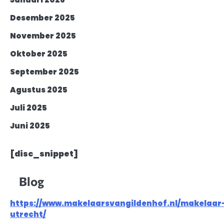
Desember 2025
November 2025
Oktober 2025
September 2025
Agustus 2025
Juli 2025
Juni 2025
[disc_snippet]
Blog
https://www.makelaarsvangildenhof.nl/makelaar
utrecht/