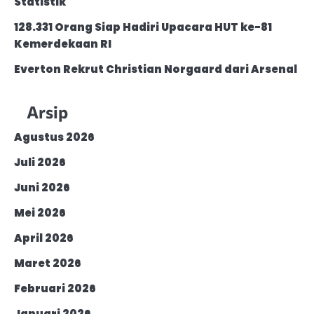
Statistik
128.331 Orang Siap Hadiri Upacara HUT ke-81
Kemerdekaan RI
Everton Rekrut Christian Norgaard dari Arsenal
Arsip
Agustus 2026
Juli 2026
Juni 2026
Mei 2026
April 2026
Maret 2026
Februari 2026
Januari 2026