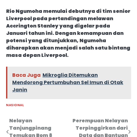
Rio Ngumoha memulai debutnya di tim senior
Liverpool pada pertandingan melawan
Accrington Stanley yang digelar pada
Januari tahun ini. Dengan kemampuan dan
potensi yang ditunjukkan, Ngumoha
diharapkan akan menjadi salah satu bintang
masa depan Liverpool.
Baca Juga
Mikroglia Ditemukan
Mendorong Pertumbuhan Sel Imun di Otak
Janin
NASIONAL
Nelayan
Perempuan Nelayan
Navigasi
Tanjungpinang
Terpinggirkan dari
pos
Temukan Bom 8
Data dan Bantuan