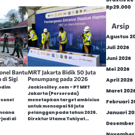
Rp29.000
Arsip
Agustus 2
Juli 2026
Juni 2026
Mei 2026
onel Bantu
MRT Jakarta Bidik 50 Juta
di Sigi
Penumpang pada 2026
April 2026
Kodim
Jackiecilley.com – PT MRT
Maret 202
Jakarta (Perseroda)
rsonel
menetapkan target ambisius
Februari 2
untuk mencapai 50 juta
Januari 20
ncana
pelanggan pada tahun 2026.
jadi di
Direktur Utama Tuhiyat…
Desember 
November 