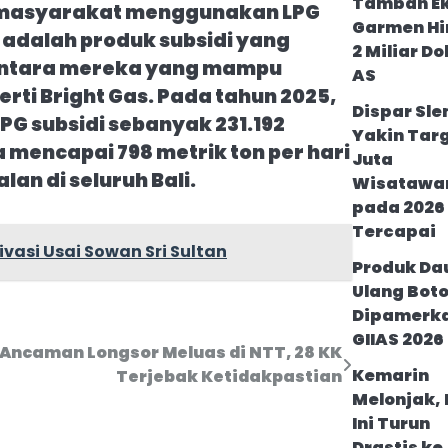
Tambah E
r masyarakat menggunakan LPG
Garmen H
 adalah produk subsidi yang
2 Miliar Do
mentara mereka yang mampu
AS
rti Bright Gas. Pada tahun 2025,
Dispar Sl
PG subsidi sebanyak 231.192
Yakin Targ
 mencapai 798 metrik ton per hari
Juta
lan di seluruh Bali.
Wisatawa
pada 2026
Tercapai
asi Usai Sowan Sri Sultan
Produk Da
Ulang Botol
Dipamerka
GIIAS 2026
Ancaman Longsor Meluas di NTT, 28 KK
Kemarin
Terjebak Ketidakpastian
Melonjak, 
Ini Turun
Drastis ke