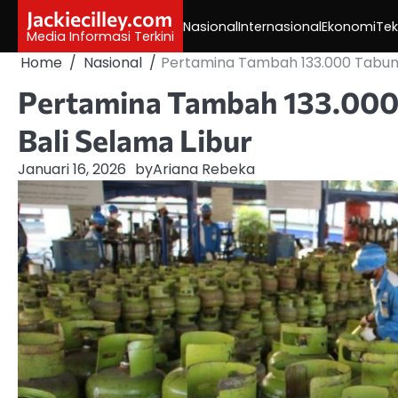
Skip
Jackiecilley.com
Nasional
Internasional
Ekonomi
Tek
to
Media Informasi Terkini
content
Home
Nasional
Pertamina Tambah 133.000 Tabung 
Pertamina Tambah 133.000 
Bali Selama Libur
Januari 16, 2026
by
Ariana Rebeka