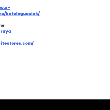
ww.x-
hu/katalogusaink/
ne
 raya
citestores.com/