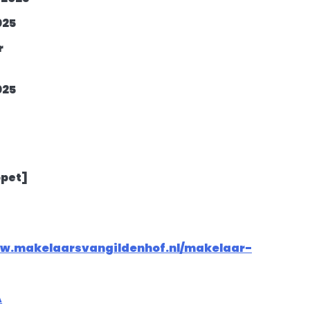
025
r
025
ppet]
ww.makelaarsvangildenhof.nl/makelaar-
A