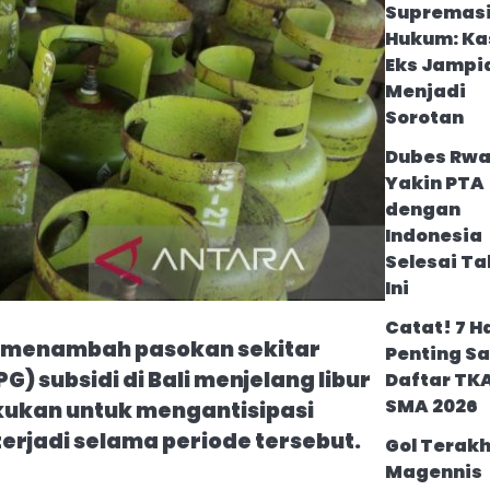
Supremas
Hukum: Ka
Eks Jampi
Menjadi
Sorotan
Dubes Rw
Yakin PTA
dengan
Indonesia
Selesai T
Ini
Catat! 7 H
a menambah pasokan sekitar
Penting S
G) subsidi di Bali menjelang libur
Daftar TK
SMA 2026
akukan untuk mengantisipasi
erjadi selama periode tersebut.
Gol Terakh
Magennis