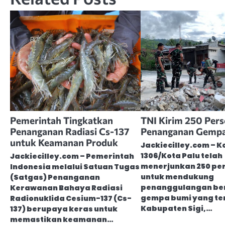
Pemerintah Tingkatkan
TNI Kirim 250 Pers
Penanganan Radiasi Cs-137
Penanganan Gempa 
untuk Keamanan Produk
Jackiecilley.com – 
1306/Kota Palu telah
Jackiecilley.com – Pemerintah
menerjunkan 250 pe
Indonesia melalui Satuan Tugas
untuk mendukung
(Satgas) Penanganan
penanggulangan be
Kerawanan Bahaya Radiasi
gempa bumi yang ter
Radionuklida Cesium-137 (Cs-
Kabupaten Sigi,…
137) berupaya keras untuk
memastikan keamanan…