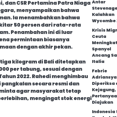
Antar
i, dan CSR Pertamina Patra Niaga
Stevenag
enggara, menyampaikan bahwa
Kalahkan
n aman. Ia menambahkan bahwa
Wycombe 
itar 50 persen dari rata-rata
Krisis Mig
am. Penambahan ini di luar
Ceuta
rena permintaan biasanya
Meningkat
amaan dengan akhir pekan.
Spanyol
Ancang Sa
tiga kilogram di Bali ditetapkan
Italia
000 per tabung, sesuai dengan
Febrie
 Tahun 2022. Rahedi menghimbau
Adriansya
i pangkalan secara resmi dan
Diperiksa 
Kejagung,
meminta agar masyarakat tetap
Pertanya
erlebihan, mengingat stok energi
Diajukan
Indonesia 