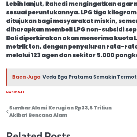
Lebih lanjut, Rahedi mengingatkan aga
sesuai peruntukannya. LPG tiga kilogram
ditujukan bagi masyarakat miskin, se
diharapkan membeli LPG non-subsidi sepe
Bali diperkirakan akan menerima kuota L
metrik ton, dengan penyaluran rata-rata
melalui 123 agen dan sekitar 5.000 pangka
Baca Juga
Veda Ega Pratama Semakin Termotiv
NASIONAL
Sumbar Alami Kerugian Rp33,5 Triliun
Navigasi
Akibat Bencana Alam
pos
Related Posts