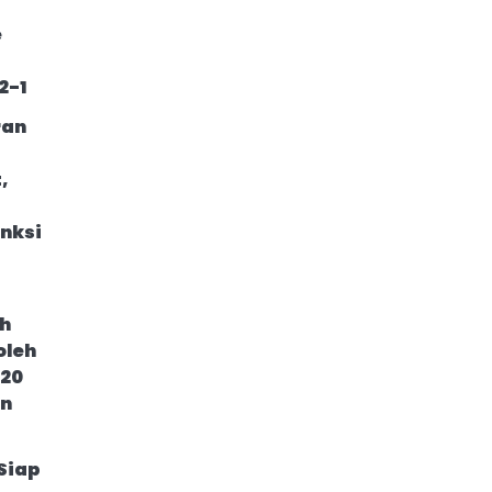
e
2-1
ran
,
nksi
h
oleh
 20
an
Siap