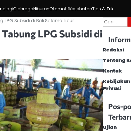
nologi
Olahraga
Hiburan
Otomotif
Kesehatan
Tips & Trik
Cari
LPG Subsidi di Bali Selama Libur
untuk:
Tabung LPG Subsidi di
Inform
Redaksi
Tentang K
Kontak
Kebijakan
Privasi
Pos-po
Terbar
Ujian