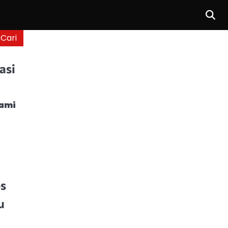
asi
ami
s
u