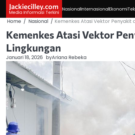
Skip
Jackiecilley.com
Nasional
Internasional
Ekonomi
Tek
to
Media Informasi Terkini
content
Home
Nasional
Kemenkes Atasi Vektor Penyakit 
Kemenkes Atasi Vektor Peny
Lingkungan
Januari 18, 2026
by
Ariana Rebeka