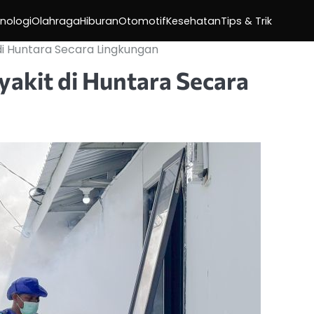
nologi
Olahraga
Hiburan
Otomotif
Kesehatan
Tips & Trik
di Huntara Secara Lingkungan
akit di Huntara Secara