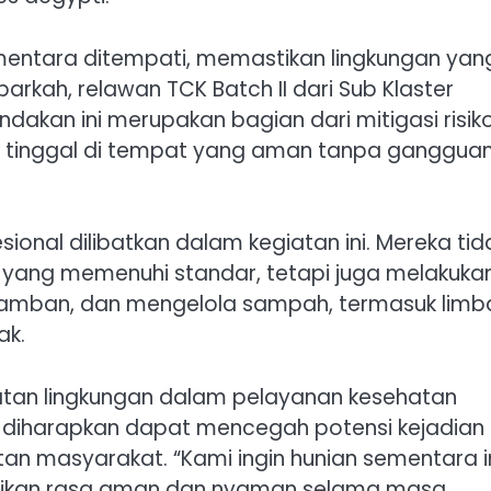
ementara ditempati, memastikan lingkungan yan
rkah, relawan TCK Batch II dari Sub Klaster
akan ini merupakan bagian dari mitigasi risik
a tinggal di tempat yang aman tanpa ganggua
ional dilibatkan dalam kegiatan ini. Mereka tid
 yang memenuhi standar, tetapi juga melakuka
 jamban, dan mengelola sampah, termasuk limb
ak.
tan lingkungan dalam pelayanan kesehatan
i, diharapkan dapat mencegah potensi kejadian 
n masyarakat. “Kami ingin hunian sementara i
erikan rasa aman dan nyaman selama masa