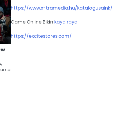
https://www.x-tramedia.hu/katalogusaink/
Game Online Bikin
kaya raya
https://excitestores.com/
New
k,
 Rama