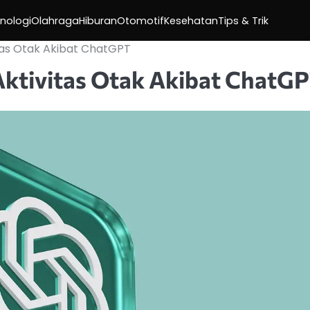
nologi
Olahraga
Hiburan
Otomotif
Kesehatan
Tips & Trik
tas Otak Akibat ChatGPT
ktivitas Otak Akibat ChatG