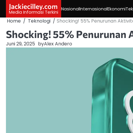
Skip
Jackiecilley.com
Nasional
Internasional
Ekonomi
Tek
to
Media Informasi Terkini
content
Home
Teknologi
Shocking! 55% Penurunan Aktivi
Shocking! 55% Penurunan A
Juni 29, 2025
by
Alex Andero