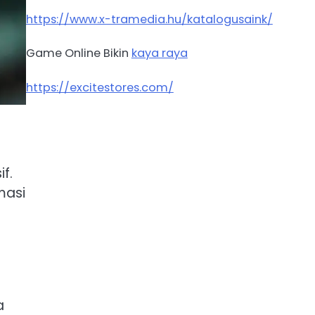
https://www.x-tramedia.hu/katalogusaink/
Game Online Bikin
kaya raya
https://excitestores.com/
f.
masi
a