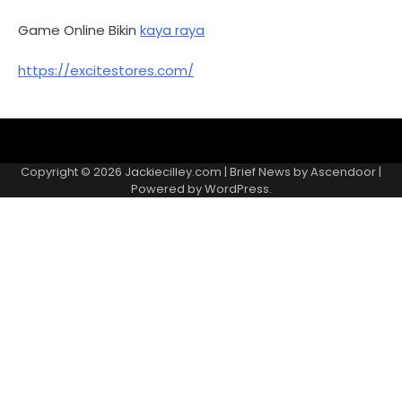
Game Online Bikin
kaya raya
https://excitestores.com/
Kebijakan
Kontak
Redaksi
Tentang
Privasi
Kami
Copyright © 2026
Jackiecilley.com
| Brief News by
Ascendoor
|
Powered by
WordPress
.