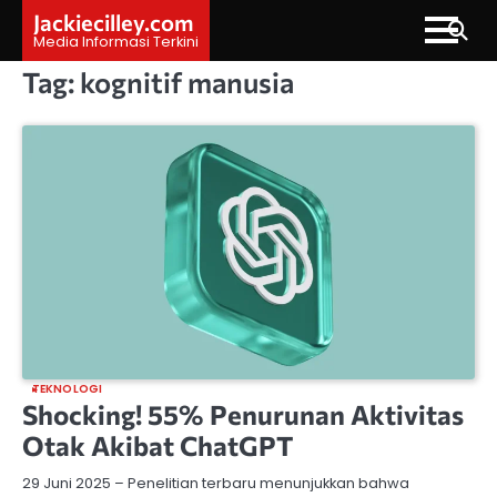
Skip
Jackiecilley.com
to
Media Informasi Terkini
content
Tag:
kognitif manusia
TEKNOLOGI
Shocking! 55% Penurunan Aktivitas
Otak Akibat ChatGPT
29 Juni 2025 – Penelitian terbaru menunjukkan bahwa