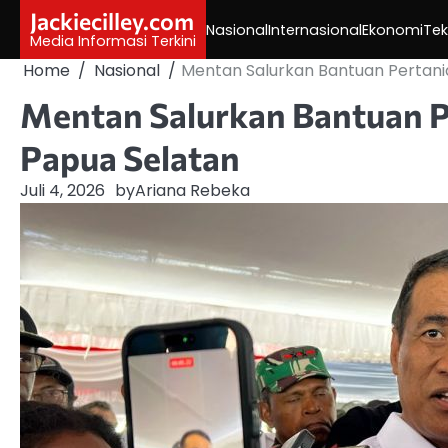
Skip
Jackiecilley.com
Nasional
Internasional
Ekonomi
Tek
to
Media Informasi Terkini
content
Home
Nasional
Mentan Salurkan Bantuan Pertanian
Mentan Salurkan Bantuan Pe
Papua Selatan
Juli 4, 2026
by
Ariana Rebeka