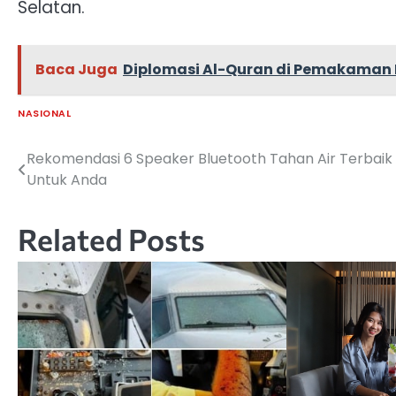
Selatan.
Baca Juga
Diplomasi Al-Quran di Pemakaman 
NASIONAL
Rekomendasi 6 Speaker Bluetooth Tahan Air Terbaik
Navigasi
Untuk Anda
pos
Related Posts