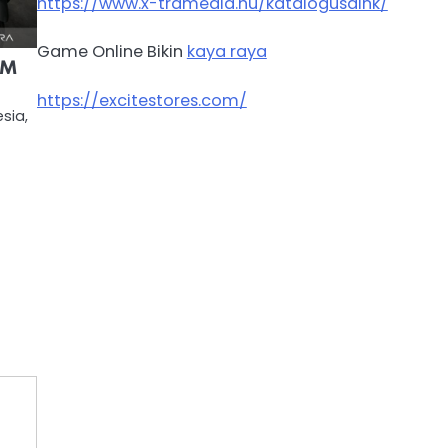
https://www.x-tramedia.hu/katalogusaink/
Game Online Bikin
kaya raya
BM
https://excitestores.com/
sia,
k