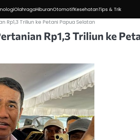
nologi
Olahraga
Hiburan
Otomotif
Kesehatan
Tips & Trik
 Rp1,3 Triliun ke Petani Papua Selatan
rtanian Rp1,3 Triliun ke Pet