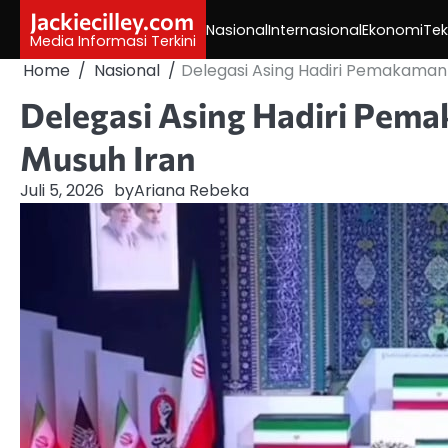
Skip
Jackiecilley.com
Nasional
Internasional
Ekonomi
Tek
to
Media Informasi Terkini
content
Home
Nasional
Delegasi Asing Hadiri Pemakaman
Delegasi Asing Hadiri Pem
Musuh Iran
Juli 5, 2026
by
Ariana Rebeka