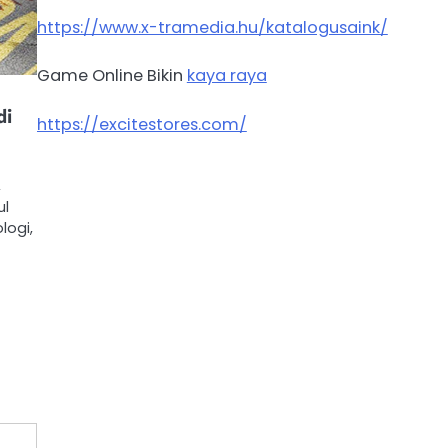
https://www.x-tramedia.hu/katalogusaink/
Game Online Bikin
kaya raya
di
https://excitestores.com/
,
ul
logi,