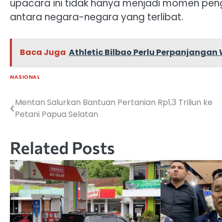
upacara ini tidak hanya menjadi momen peng
antara negara-negara yang terlibat.
Baca Juga
Athletic Bilbao Perlu Perpanjanga
NASIONAL
Mentan Salurkan Bantuan Pertanian Rp1,3 Triliun ke
Navigasi
Petani Papua Selatan
pos
Related Posts