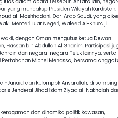
g luas dalam acara tersebut. Antara lain, nega
sar yang mencakup Presiden Wilayah Kurdistan,
oud al-Mashhadani. Dari Arab Saudi, yang dike
kil Menteri Luar Negeri, Waleed Al-Khuraiji.
an wakil, dengan Oman mengutus ketua Dewan
, Hassan bin Abdullah Al Ghanim. Partisipasi ju
 Bahrain dan negara-negara Teluk lainnya, serta
ri Pertahanan Michel Menassa, bersama anggot
al-Junaid dan kelompok Ansarullah, di samping
ris Jenderal Jihad Islam Ziyad al-Nakhalah dar
keragaman dan dinamika politik kawasan,