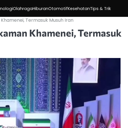
nologi
Olahraga
Hiburan
Otomotif
Kesehatan
Tips & Trik
 Khamenei, Termasuk Musuh Iran
akaman Khamenei, Termasuk