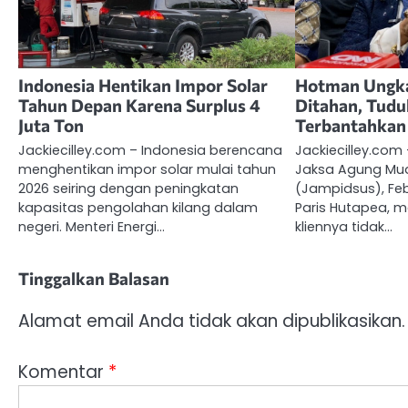
Indonesia Hentikan Impor Solar
Hotman Ungka
Tahun Depan Karena Surplus 4
Ditahan, Tud
Juta Ton
Terbantahkan
Jackiecilley.com – Indonesia berencana
Jackiecilley.co
menghentikan impor solar mulai tahun
Jaksa Agung Mu
2026 seiring dengan peningkatan
(Jampidsus), Fe
kapasitas pengolahan kilang dalam
Paris Hutapea,
negeri. Menteri Energi…
kliennya tidak…
Tinggalkan Balasan
Alamat email Anda tidak akan dipublikasikan.
Komentar
*