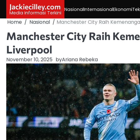
Skip
Jackiecilley.com
Nasional
Internasional
Ekonomi
Tek
to
Media Informasi Terkini
content
Home
Nasional
Manchester City Raih Kemenangan
Manchester City Raih Keme
Liverpool
November 10, 2025
by
Ariana Rebeka