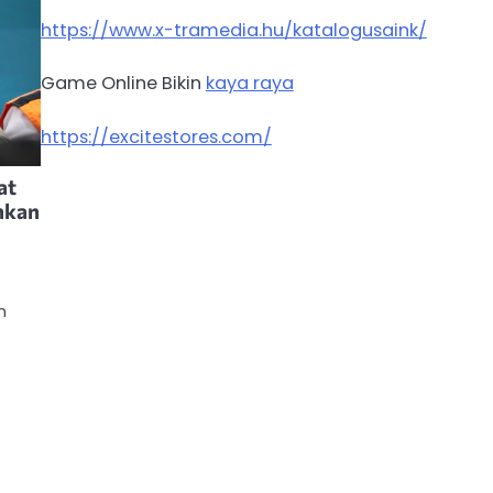
https://www.x-tramedia.hu/katalogusaink/
Game Online Bikin
kaya raya
https://excitestores.com/
at
hkan
n