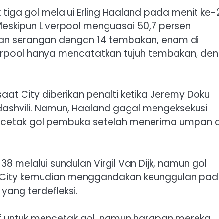
tiga gol melalui Erling Haaland pada menit ke-
 Meskipun Liverpool menguasai 50,7 persen
an serangan dengan 14 tembakan, enam di
verpool hanya mencatatkan tujuh tembakan, de
aat City diberikan penalti ketika Jeremy Doku
rdashvili. Namun, Haaland gagal mengeksekusi
 mencetak gol pembuka setelah menerima umpan d
8 melalui sundulan Virgil Van Dijk, namun gol
de. City kemudian menggandakan keunggulan pa
yang terdefleksi.
esif untuk mencetak gol, namun harapan mereka