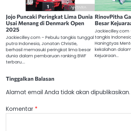
Jojo Puncaki Peringkat Lima Dunia
RinovPitha Ga
Usai Menang di Denmark Open
Besar Kejuara
2025
Jackiecilley.co
tangkis Indonesia
Jackiecilley.com – Pebulu tangkis tunggal
Haningtyas Ment
putra Indonesia, Jonatan Christie,
kekalahan dalam
berhasil memasuki peringkat lima besar
Kejuaraan…
dunia dalam pembaruan ranking BWF
terbaru.…
Tinggalkan Balasan
Alamat email Anda tidak akan dipublikasikan.
Komentar
*