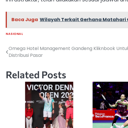
Baca Juga
Wilayah Terkait Gerhana Matahari C
NASIONAL
Omega Hotel Management Gandeng Kliknbook Untu
Navigasi
Distribusi Pasar
pos
Related Posts