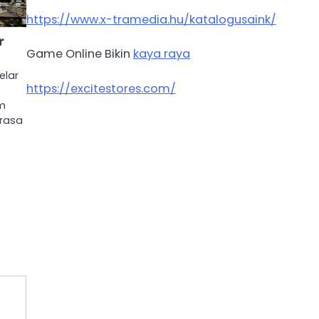
https://www.x-tramedia.hu/katalogusaink/
r
Game Online Bikin
kaya raya
elar
https://excitestores.com/
am
 rasa