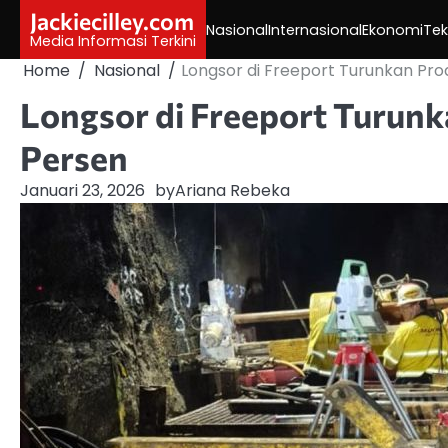
Skip
Jackiecilley.com
Nasional
Internasional
Ekonomi
Tek
to
Media Informasi Terkini
content
Home
Nasional
Longsor di Freeport Turunkan Pro
Longsor di Freeport Turun
Persen
Januari 23, 2026
by
Ariana Rebeka