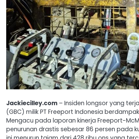
Jackiecilley.com
– Insiden longsor yang ter
(GBC) milik PT Freeport Indonesia berdampa
Mengacu pada laporan kinerja Freeport-McM
penurunan drastis sebesar 86 persen pada ku
ini menurun tajam dari 428 ribu ons yang te