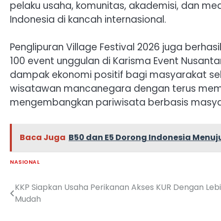
pelaku usaha, komunitas, akademisi, dan me
Indonesia di kancah internasional.
Penglipuran Village Festival 2026 juga berh
100 event unggulan di Karisma Event Nusant
dampak ekonomi positif bagi masyarakat seki
wisatawan mancanegara dengan terus memel
mengembangkan pariwisata berbasis masyar
Baca Juga
B50 dan E5 Dorong Indonesia Menu
NASIONAL
KKP Siapkan Usaha Perikanan Akses KUR Dengan Leb
Navigasi
Mudah
pos