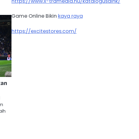
https://www.x-tramedia.hu/katalogusaink/
Game Online Bikin
kaya raya
https://excitestores.com/
kan
l
am
aih