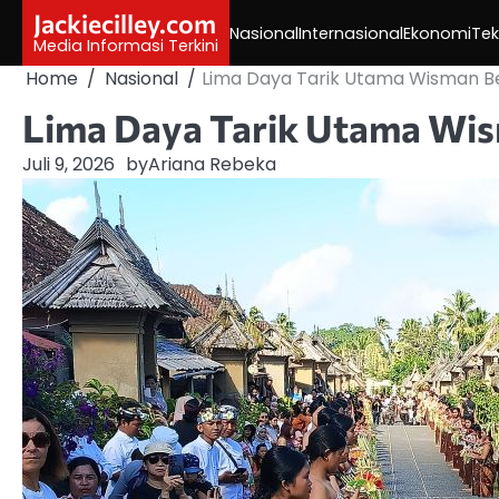
Skip
Jackiecilley.com
Nasional
Internasional
Ekonomi
Tek
to
Media Informasi Terkini
content
Home
Nasional
Lima Daya Tarik Utama Wisman Ber
Lima Daya Tarik Utama Wism
Juli 9, 2026
by
Ariana Rebeka