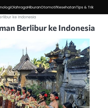
nologi
Olahraga
Hiburan
Otomotif
Kesehatan
Tips & Trik
libur ke Indonesia
an Berlibur ke Indonesia