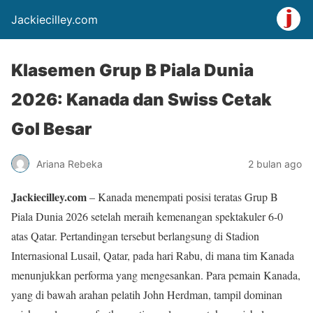
Jackiecilley.com
Klasemen Grup B Piala Dunia
2026: Kanada dan Swiss Cetak
Gol Besar
Ariana Rebeka
2 bulan ago
Jackiecilley.com
– Kanada menempati posisi teratas Grup B
Piala Dunia 2026 setelah meraih kemenangan spektakuler 6-0
atas Qatar. Pertandingan tersebut berlangsung di Stadion
Internasional Lusail, Qatar, pada hari Rabu, di mana tim Kanada
menunjukkan performa yang mengesankan. Para pemain Kanada,
yang di bawah arahan pelatih John Herdman, tampil dominan