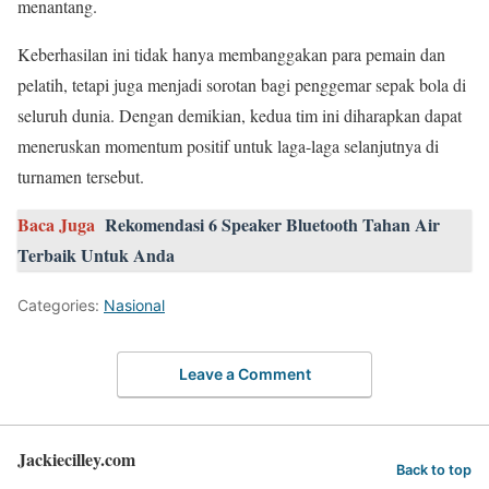
menantang.
Keberhasilan ini tidak hanya membanggakan para pemain dan
pelatih, tetapi juga menjadi sorotan bagi penggemar sepak bola di
seluruh dunia. Dengan demikian, kedua tim ini diharapkan dapat
meneruskan momentum positif untuk laga-laga selanjutnya di
turnamen tersebut.
Baca Juga
Rekomendasi 6 Speaker Bluetooth Tahan Air
Terbaik Untuk Anda
Categories:
Nasional
Leave a Comment
Jackiecilley.com
Back to top