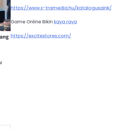
https://www.x-tramedia.hu/katalogusaink/
Game Online Bikin
kaya raya
https://excitestores.com/
yang
l