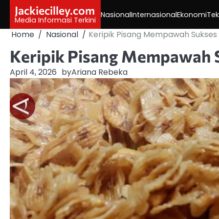
Skip
Jackiecilley.com
Nasional
Internasional
Ekonomi
Tek
to
Media Informasi Terkini
content
Home
Nasional
Keripik Pisang Mempawah Sukses 
Keripik Pisang Mempawah S
April 4, 2026
by
Ariana Rebeka