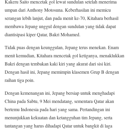
Kakeru Saito mencetak gol lewat sundulan setelah menerima
umpan dari Anthony Motosuna. Keberhasilan ini memicu
serangan lebih lanjut, dan pada menit ke-70, Kitahara berhasil
membawa Jepang unggul dengan sundulan yang tidak dapat
diantisipasi kiper Qatar, Bakri Mohamed.
Tidak puas dengan keunggulan, Jepang terus menekan. Enam
menit kemudian, Kitahara mencetak gol ketiganya, menaklukkan
Bakri dengan tembakan kaki kiri yang akurat dari sisi kiri.
Dengan hasil ini, Jepang memimpin klasemen Grup B dengan
raihan tiga poin.
Dengan kemenangan ini, Jepang bersiap untuk menghadapi
China pada Sabtu, 9 Mei mendatang, sementara Qatar akan
bertemu Indonesia pada hari yang sama. Pertandingan ini
menunjukkan kekuatan dan ketangguhan tim Jepang, serta
tantangan yang harus dihadapi Qatar untuk bangkit di laga