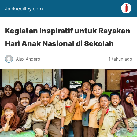
Jackiecilley.com
Kegiatan Inspiratif untuk Rayakan
Hari Anak Nasional di Sekolah
Alex Andero
1 tahun ago