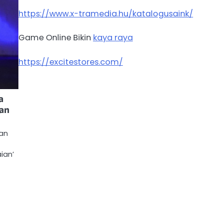
https://www.x-tramedia.hu/katalogusaink/
Game Online Bikin
kaya raya
https://excitestores.com/
a
an
an
ian’