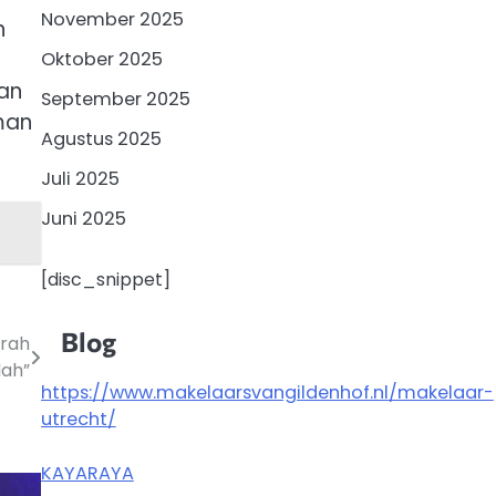
November 2025
n
Oktober 2025
kan
September 2025
man
Agustus 2025
Juli 2025
Juni 2025
[disc_snippet]
Blog
erah
dah”
https://www.makelaarsvangildenhof.nl/makelaar-
utrecht/
KAYARAYA