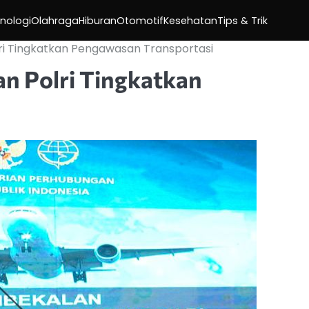
nologi
Olahraga
Hiburan
Otomotif
Kesehatan
Tips & Trik
ri Tingkatkan Pengawasan Transportasi
n Polri Tingkatkan