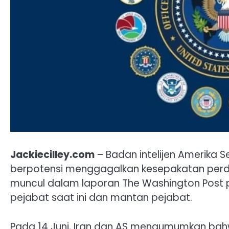
Jackiecilley.com
– Badan intelijen Amerika 
berpotensi menggagalkan kesepakatan perdam
muncul dalam laporan The Washington Post p
pejabat saat ini dan mantan pejabat.
Pada 14 Juni, Iran dan AS mengumumkan bah