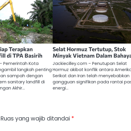
iap Terapkan
Selat Hormuz Tertutup, Stok
ill di TPA Basirih
Minyak Vietnam Dalam Bahay
 – Pemerintah Kota
Jackiecilley.com – Penutupan Selat
gambil langkah penting
Hormuz akibat konflik antara Amerik
aan sampah dengan
Serikat dan Iran telah menyebabkan
m sanitary landfill di
gangguan signifikan pada rantai pa
gan Akhir…
energi…
Ruas yang wajib ditandai
*