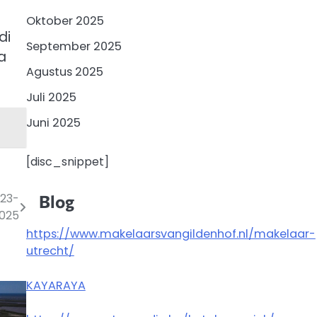
Oktober 2025
di
September 2025
a
Agustus 2025
Juli 2025
Juni 2025
[disc_snippet]
023-
Blog
025
https://www.makelaarsvangildenhof.nl/makelaar-
utrecht/
KAYARAYA