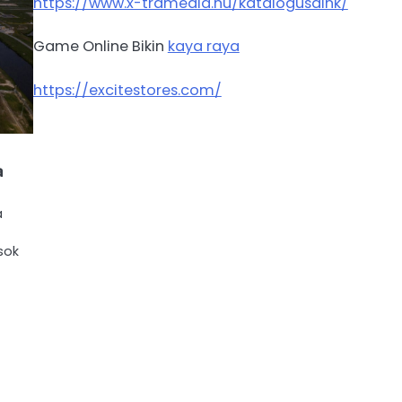
https://www.x-tramedia.hu/katalogusaink/
Game Online Bikin
kaya raya
https://excitestores.com/
a
a
sok