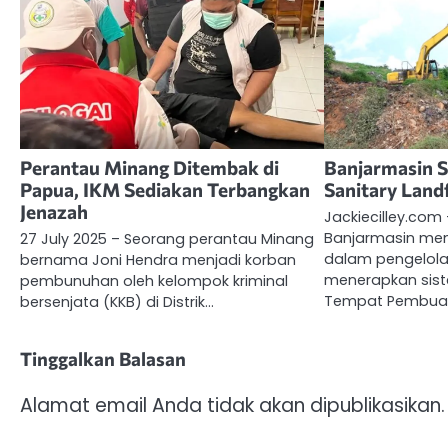
Perantau Minang Ditembak di
Banjarmasin S
Papua, IKM Sediakan Terbangkan
Sanitary Landf
Jenazah
Jackiecilley.com
Banjarmasin men
27 July 2025 – Seorang perantau Minang
dalam pengelol
bernama Joni Hendra menjadi korban
menerapkan siste
pembunuhan oleh kelompok kriminal
Tempat Pembuan
bersenjata (KKB) di Distrik…
Tinggalkan Balasan
Alamat email Anda tidak akan dipublikasikan.