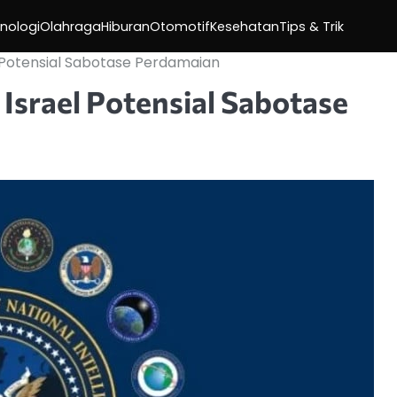
nologi
Olahraga
Hiburan
Otomotif
Kesehatan
Tips & Trik
l Potensial Sabotase Perdamaian
 Israel Potensial Sabotase