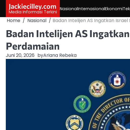
Skip
Jackiecilley.com
Nasional
Internasional
Ekonomi
Tek
to
Media Informasi Terkini
content
Home
Nasional
Badan Intelijen AS Ingatkan Israe
Badan Intelijen AS Ingatkan
Perdamaian
Juni 20, 2026
by
Ariana Rebeka