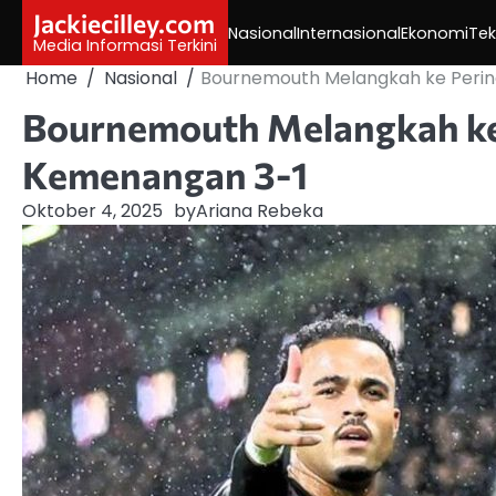
Skip
Jackiecilley.com
Nasional
Internasional
Ekonomi
Tek
to
Media Informasi Terkini
content
Home
Nasional
Bournemouth Melangkah ke Perin
Bournemouth Melangkah ke 
Kemenangan 3-1
Oktober 4, 2025
by
Ariana Rebeka